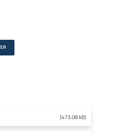
TER
(
473.08 kB
)