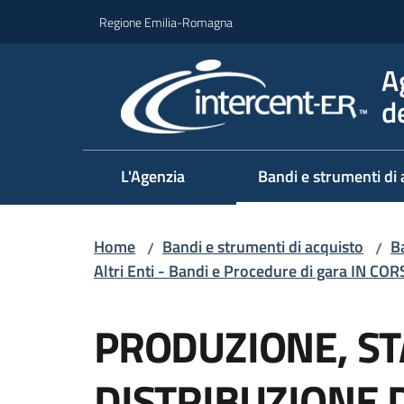
Vai al contenuto
Vai alla navigazione
Vai al footer
Regione Emilia-Romagna
A
d
L'Agenzia
Bandi e strumenti di 
Home
Bandi e strumenti di acquisto
Ba
/
/
Altri Enti - Bandi e Procedure di gara IN CO
Salta al contenuto
PRODUZIONE, S
DISTRIBUZIONE D