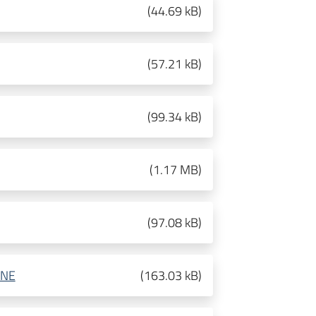
(
44.69 kB
)
(
57.21 kB
)
(
99.34 kB
)
(
1.17 MB
)
(
97.08 kB
)
ONE
(
163.03 kB
)