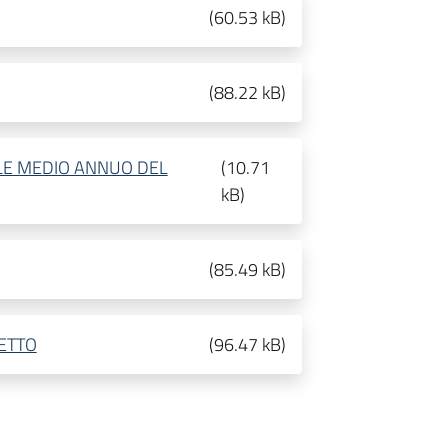
(
60.53 kB
)
(
88.22 kB
)
TALE MEDIO ANNUO DEL
(
10.71
kB
)
(
85.49 kB
)
ETTO
(
96.47 kB
)