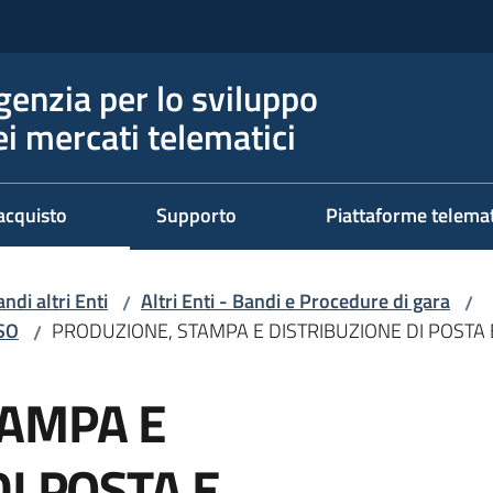
genzia per lo sviluppo
ei mercati telematici
acquisto
Supporto
Piattaforme telema
ndi altri Enti
Altri Enti - Bandi e Procedure di gara
/
/
RSO
PRODUZIONE, STAMPA E DISTRIBUZIONE DI POSTA 
/
TAMPA E
I POSTA E