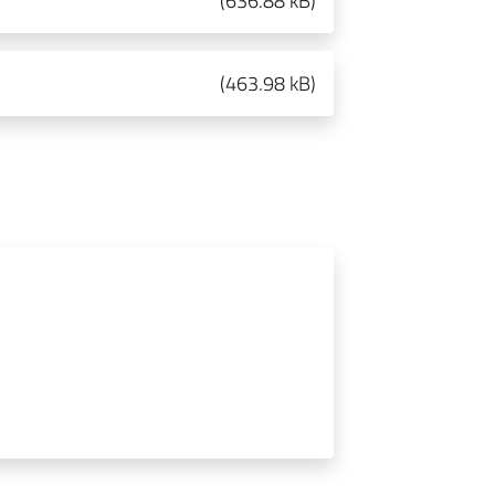
(
636.88 kB
)
(
463.98 kB
)