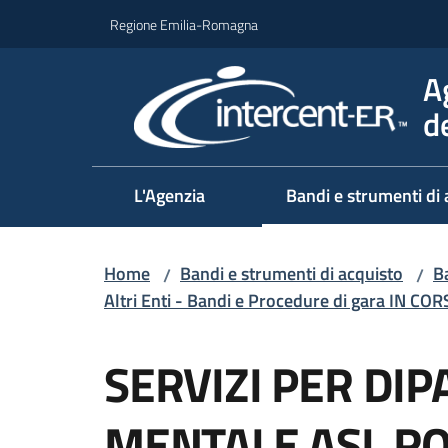
Vai al contenuto
Vai alla navigazione
Vai al footer
Regione Emilia-Romagna
A
d
L'Agenzia
Bandi e strumenti di 
Home
Bandi e strumenti di acquisto
Ba
/
/
Altri Enti - Bandi e Procedure di gara IN CO
Salta al contenuto
SERVIZI PER DI
MENTALE ASL R