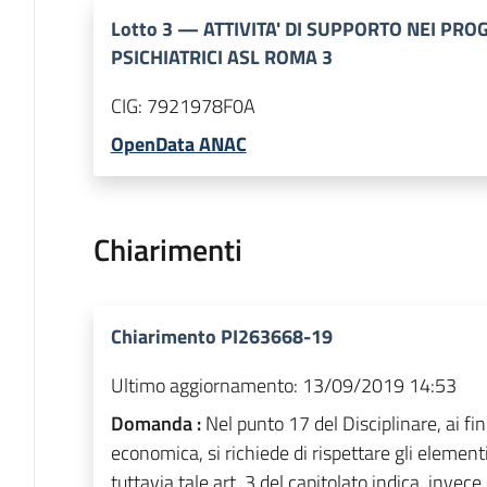
Lotto
3
—
ATTIVITA' DI SUPPORTO NEI PRO
PSICHIATRICI ASL ROMA 3
CIG:
7921978F0A
OpenData ANAC
Chiarimenti
Chiarimento PI263668-19
Ultimo aggiornamento:
13/09/2019 14:53
Domanda :
Nel punto 17 del Disciplinare, ai fin
economica, si richiede di rispettare gli elementi 
tuttavia tale art. 3 del capitolato indica, invece,