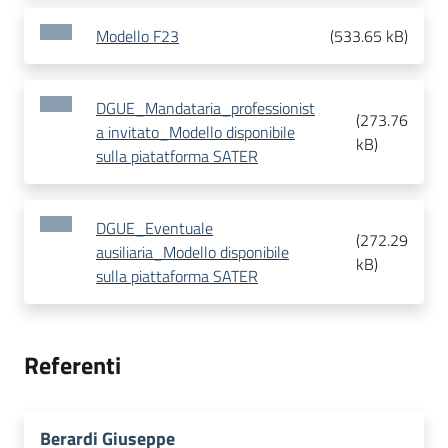
Modello F23
(
533.65 kB
)
DGUE_Mandataria_professionist
(
273.76
a invitato_Modello disponibile
kB
)
sulla piatatforma SATER
DGUE_Eventuale
(
272.29
ausiliaria_Modello disponibile
kB
)
sulla piattaforma SATER
Referenti
Berardi Giuseppe