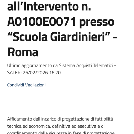
all’Intervento n.
Seguici
su
A0100E0071 presso
“Scuola Giardinieri” -
Roma
Ultimo aggiornamento da Sistema Acquisti Telematici -
SATER:
26/02/2026 16:20
Condividi
Vedi azioni
Dati del bando
Affidamento dell’incarico di progettazione di fattibilità
tecnica ed economica, definitiva ed esecutiva e di
coordinamento della sicurezza in fase di progettazione