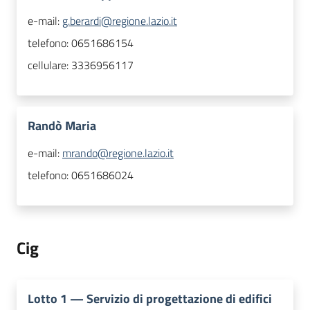
e-mail:
g.berardi@regione.lazio.it
telefono:
0651686154
cellulare:
3336956117
Randò Maria
e-mail:
mrando@regione.lazio.it
telefono:
0651686024
Cig
Lotto
1
—
Servizio di progettazione di edifici