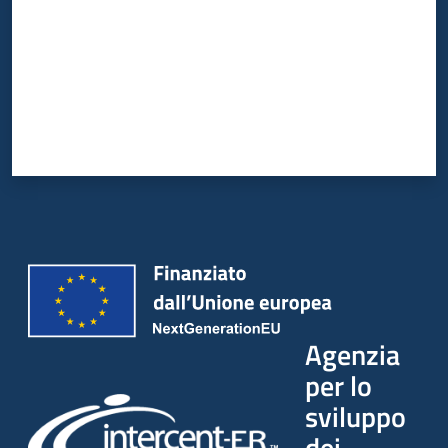
Agenzia
per lo
sviluppo
dei