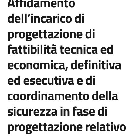
Affidamento
acquisto
dell’incarico di
progettazione di
Supporto
fattibilità tecnica ed
Piattaforme
economica, definitiva
telematiche
ed esecutiva e di
coordinamento della
sicurezza in fase di
English
site
progettazione relativo