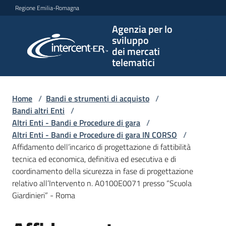
Vai al contenuto
Vai alla navigazione
Vai al footer
Regione Emilia-Romagna
Agenzia per lo
Agenzia
sviluppo
per lo
dei mercati
sviluppo
telematici
dei
mercati
telematici
Home
/
Bandi e strumenti di acquisto
/
Bandi altri Enti
/
Altri Enti - Bandi e Procedure di gara
/
Altri Enti - Bandi e Procedure di gara IN CORSO
/
L'Agenzia
Affidamento dell’incarico di progettazione di fattibilità
tecnica ed economica, definitiva ed esecutiva e di
coordinamento della sicurezza in fase di progettazione
relativo all’Intervento n. A0100E0071 presso “Scuola
Bandi
Giardinieri” - Roma
e
strumenti
di
Salta al contenuto