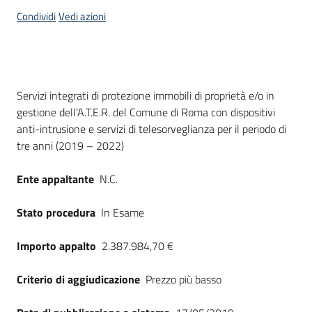
acquisto
Condividi
Vedi azioni
Supporto
Dati del bando
Servizi integrati di protezione immobili di proprietà e/o in
gestione dell’A.T.E.R. del Comune di Roma con dispositivi
Piattaforme
anti-intrusione e servizi di telesorveglianza per il periodo di
telematiche
tre anni (2019 – 2022)
Ente appaltante
N.C.
Stato procedura
In Esame
English
Importo appalto
2.387.984,70 €
site
Criterio di aggiudicazione
Prezzo più basso