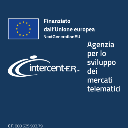
Agenzia
per lo
sviluppo
dei
mercati
telematici
C.F. 800.625.903.79