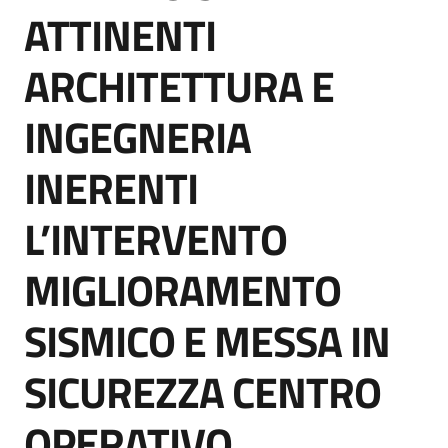
acquisto
ATTINENTI
ARCHITETTURA E
Supporto
INGEGNERIA
INERENTI
Piattaforme
telematiche
L’INTERVENTO
MIGLIORAMENTO
SISMICO E MESSA IN
English
SICUREZZA CENTRO
site
OPERATIVO