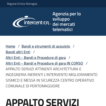
Vai al contenuto
Vai alla navigazione
Vai al footer
Regione Emilia-Romagna
Agenzia per lo
Agenzia
sviluppo
per lo
dei mercati
sviluppo
telematici
dei
mercati
telematici
Home
/
Bandi e strumenti di acquisto
/
Bandi altri Enti
/
Altri Enti - Bandi e Procedure di gara
/
Altri Enti - Bandi e Procedure di gara IN CORSO
/
L'Agenzia
APPALTO SERVIZI ATTINENTI ARCHITETTURA E
INGEGNERIA INERENTI L’INTERVENTO MIGLIORAMENTO
SISMICO E MESSA IN SICUREZZA CENTRO OPERATIVO
COMUNALE DI PORTOMAGGIORE
Bandi
e
APPALTO SERVIZI
strumenti
Salta al contenuto
di