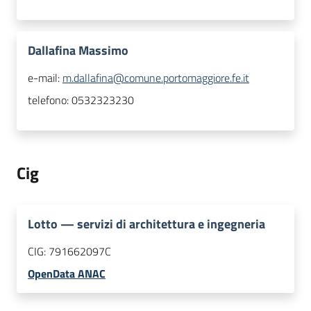
Dallafina Massimo
e-mail:
m.dallafina@comune.portomaggiore.fe.it
telefono:
0532323230
Cig
Lotto
—
servizi di architettura e ingegneria
CIG:
791662097C
OpenData ANAC