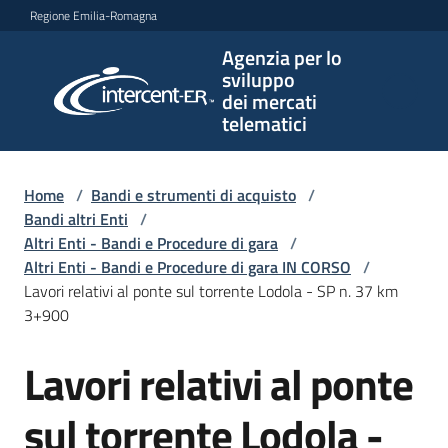
Vai al contenuto
Vai alla navigazione
Vai al footer
Regione Emilia-Romagna
Agenzia per lo
Agenzia
sviluppo
per lo
dei mercati
sviluppo
telematici
dei
mercati
telematici
Home
/
Bandi e strumenti di acquisto
/
Bandi altri Enti
/
Altri Enti - Bandi e Procedure di gara
/
Altri Enti - Bandi e Procedure di gara IN CORSO
/
L'Agenzia
Lavori relativi al ponte sul torrente Lodola - SP n. 37 km
3+900
Lavori relativi al ponte
Bandi
Salta al contenuto
e
strumenti
sul torrente Lodola -
di