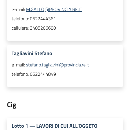
e-mail:
M.GALLO@PROVINCIA.RE.IT
telefono:
0522444361
cellulare:
3485206680
Tagliavini Stefano
e-mail:
stefano.tagliavini@provincia.re.it
telefono:
0522444849
Cig
Lotto
1
—
LAVORI DI CUI ALL'OGGETO