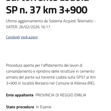
acquisto
SP n. 37 km 3+900
Ultimo aggiornamento da Sistema Acquisti Telematici -
Supporto
SATER:
26/02/2026 16:17
Condividi
Vedi azioni
Piattaforme
telematiche
Dati del bando
Procedura aperta per l'affidamento dei lavori di
consolidamento e ripristino delle strutture in cemento
armato del ponte sul torrente Lodola sulla SP37 al Km
3+900 in località Borzano nel Comune di Albinea (RE).
English
site
Ente appaltante
PROVINCIA DI REGGIO EMILIA
Stato procedura
In Esame