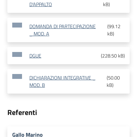
D'APPALTO
kB
)
DOMANDA DI PARTECIPAZIONE
(
99.12
_ MOD. A
kB
)
DGUE
(
228.50 kB
)
DICHIARAZIONI INTEGRATIVE _
(
50.00
MOD. B
kB
)
Referenti
Gallo Marino