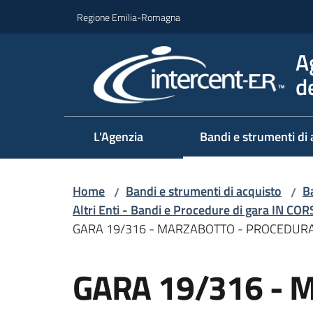
Vai al contenuto
Vai alla navigazione
Vai al footer
Regione Emilia-Romagna
A
d
L'Agenzia
Bandi e strumenti di 
Home
Bandi e strumenti di acquisto
Ba
/
/
Altri Enti - Bandi e Procedure di gara IN CO
GARA 19/316 - MARZABOTTO - PROCEDURA
Salta al contenuto
GARA 19/316 - 