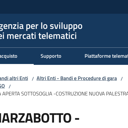
genzia per lo sviluppo
ei mercati telematici
acquisto
Supporto
Piattaforme telema
ndi altri Enti
Altri Enti - Bandi e Procedure di gara
/
/
RSO
/
 APERTA SOTTOSOGLIA -COSTRUZIONE NUOVA PALESTRA
MARZABOTTO -