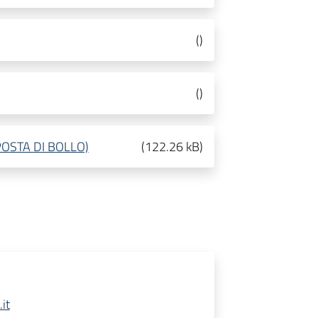
(
)
(
)
OSTA DI BOLLO)
(
122.26 kB
)
it