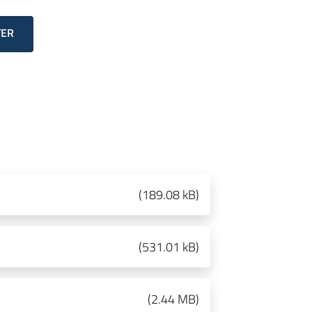
TER
(
189.08 kB
)
(
531.01 kB
)
(
2.44 MB
)