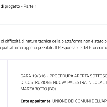
 di progetto - Parte 1
 difficoltà di natura tecnica della piattaforma non è stato pos
a piattaforma appena possibile. Il Responsabile del Procedim
Dati del bando
GARA 19/316 - PROCEDURA APERTA SOTTOSOG
DI COSTRUZIONE NUOVA PALESTRA IN LOCALI
MARZABOTTO (BO)
Ente appaltante
UNIONE DEI COMUNI DELL'