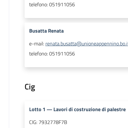
telefono:
051911056
Busatta Renata
e-mail:
renata.busatta@unioneappennino.bo.i
telefono:
051911056
Cig
Lotto
1
—
Lavori di costruzione di palestre
CIG:
7932778F7B