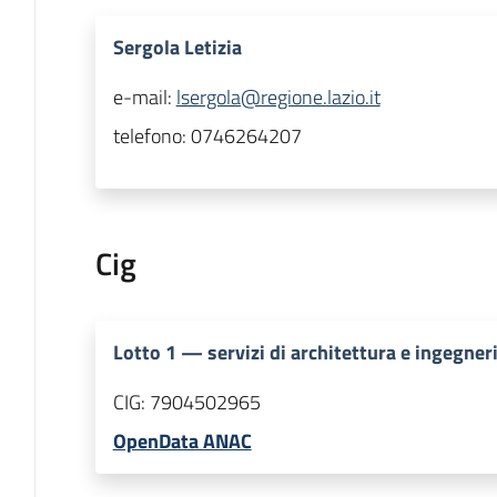
Sergola Letizia
e-mail:
lsergola@regione.lazio.it
telefono:
0746264207
Cig
Lotto
1
—
servizi di architettura e ingegner
CIG:
7904502965
OpenData ANAC