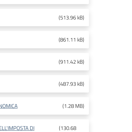
(
513.96 kB
)
(
861.11 kB
)
(
911.42 kB
)
(
487.93 kB
)
ONOMICA
(
1.28 MB
)
LL'IMPOSTA DI
(
130.68