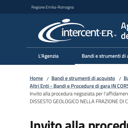
Vai al contenuto
Vai alla navigazione
Vai al footer
Regione Emilia-Romagna
A
d
L'Agenzia
Bandi e strumenti di 
Home
Bandi e strumenti di acquisto
Ba
/
/
Altri Enti - Bandi e Procedure di gara IN CO
Invito alla procedura negoziata per l'affidamen
DISSESTO GEOLOGICO NELLA FRAZIONE DI 
Salta al contenuto
Invito alla proce