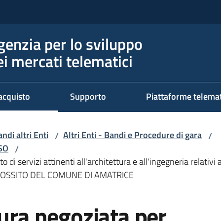
genzia per lo sviluppo
ei mercati telematici
acquisto
Supporto
Piattaforme telema
ndi altri Enti
Altri Enti - Bandi e Procedure di gara
/
/
RSO
/
to di servizi attinenti all'architettura e all'ingegneria relat
COSSITO DEL COMUNE DI AMATRICE
dura negoziata per