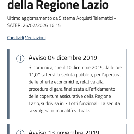
della Regione Lazio
acquisto
Ultimo aggiornamento da Sistema Acquisti Telematici -
SATER:
26/02/2026 16:15
Supporto
Condividi
Vedi azioni
Piattaforme
Avviso
04 dicembre 2019
telematiche
Si comunica, che il 10 dicembre 2019, dalle ore
11,00 si terrà la seduta pubblica, per l’apertura
delle offerte economiche, relativa alla
procedura di gara finalizzata all’affidamento
delle coperture assicurative della Regione
Lazio, suddivisa in 7 Lotti funzionali. La seduta
English
si svolgerà in modalità virtuale.
site
Avviso
13 novembre 2019