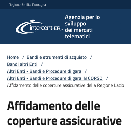
Vai al contenuto
Vai alla navigazione
Vai al footer
Regione Emilia-Romagna
Agenzia per lo
Agenzia
sviluppo
per lo
dei mercati
sviluppo
telematici
dei
mercati
telematici
Home
/
Bandi e strumenti di acquisto
/
Bandi altri Enti
/
Altri Enti - Bandi e Procedure di gara
/
Altri Enti - Bandi e Procedure di gara IN CORSO
/
L'Agenzia
Affidamento delle coperture assicurative della Regione Lazio
Affidamento delle
Salta al contenuto
Bandi
e
coperture assicurative
strumenti
di