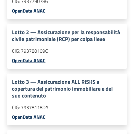
CIG:
7937790786
OpenData ANAC
Lotto
2
—
Assicurazione per la responsabilità
civile patrimoniale (RCP) per colpa lieve
CIG:
793780109C
OpenData ANAC
Lotto
3
—
Assicurazione ALL RISKS a
copertura del patrimonio immobiliare e del
suo contenuto
CIG:
79378118DA
OpenData ANAC