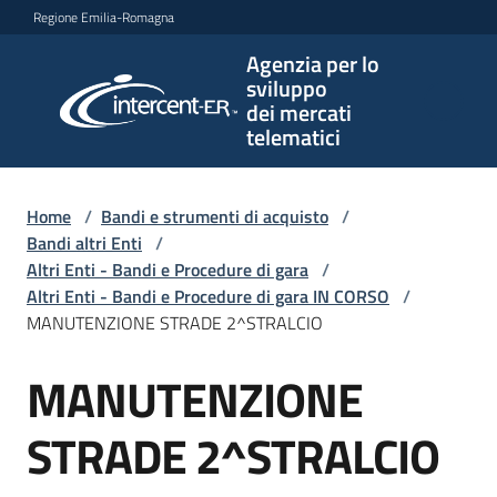
Vai al contenuto
Vai alla navigazione
Vai al footer
Regione Emilia-Romagna
Agenzia per lo
Agenzia
sviluppo
per lo
dei mercati
sviluppo
telematici
dei
mercati
telematici
Home
/
Bandi e strumenti di acquisto
/
Bandi altri Enti
/
Altri Enti - Bandi e Procedure di gara
/
Altri Enti - Bandi e Procedure di gara IN CORSO
/
L'Agenzia
MANUTENZIONE STRADE 2^STRALCIO
MANUTENZIONE
Salta al contenuto
Bandi
e
STRADE 2^STRALCIO
strumenti
di