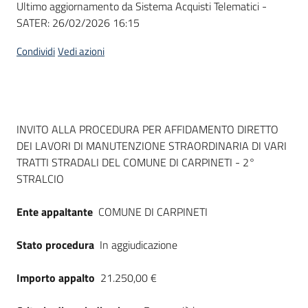
Ultimo aggiornamento da Sistema Acquisti Telematici -
acquisto
SATER:
26/02/2026 16:15
Condividi
Vedi azioni
Supporto
Piattaforme
Dati del bando
INVITO ALLA PROCEDURA PER AFFIDAMENTO DIRETTO
telematiche
DEI LAVORI DI MANUTENZIONE STRAORDINARIA DI VARI
TRATTI STRADALI DEL COMUNE DI CARPINETI - 2°
STRALCIO
Ente appaltante
COMUNE DI CARPINETI
English
Stato procedura
In aggiudicazione
site
Importo appalto
21.250,00 €