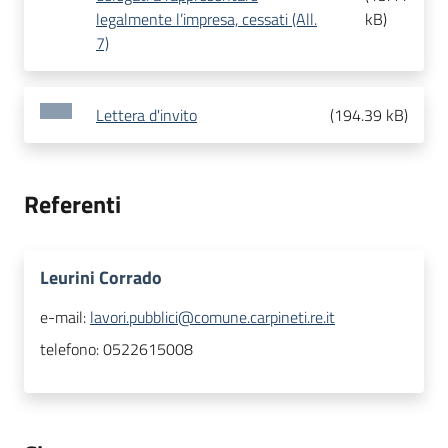
legalmente l’impresa, cessati (All.
kB
)
7)
Lettera d'invito
(
194.39 kB
)
Referenti
Leurini Corrado
e-mail:
lavori.pubblici@comune.carpineti.re.it
telefono:
0522615008