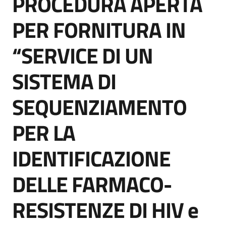
PROCEDURA APERTA
acquisto
PER FORNITURA IN
“SERVICE DI UN
Supporto
SISTEMA DI
Piattaforme
SEQUENZIAMENTO
telematiche
PER LA
IDENTIFICAZIONE
DELLE FARMACO-
English
site
RESISTENZE DI HIV e