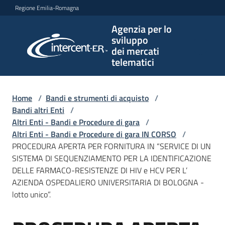
Vai al contenuto
Vai alla navigazione
Vai al footer
Regione Emilia-Romagna
Agenzia per lo
Agenzia
sviluppo
per lo
dei mercati
sviluppo
telematici
dei
mercati
telematici
Home
/
Bandi e strumenti di acquisto
/
Bandi altri Enti
/
Altri Enti - Bandi e Procedure di gara
/
Altri Enti - Bandi e Procedure di gara IN CORSO
/
L'Agenzia
PROCEDURA APERTA PER FORNITURA IN “SERVICE DI UN
SISTEMA DI SEQUENZIAMENTO PER LA IDENTIFICAZIONE
DELLE FARMACO-RESISTENZE DI HIV e HCV PER L’
AZIENDA OSPEDALIERO UNIVERSITARIA DI BOLOGNA -
Bandi
lotto unico”.
e
strumenti
di
Salta al contenuto