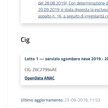
del 28.08.2019); Con determinazione di
20.09.2019, è stata disposta la esclusion
appalto n. 16, a seguito di irregolarità c
Cig
Lotto
1
—
servizio sgombero neve 2019 - 2
CIG:
Z6C27994AE
OpenData ANAC
Ultimo aggiornamento
:
23-09-2019, 11:53