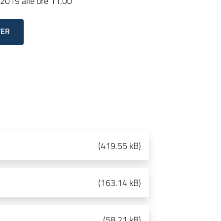
/2019 alle ore 11,00
TER
(
419.55 kB
)
(
163.14 kB
)
(
58.21 kB
)