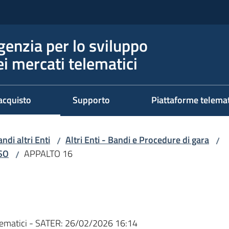
genzia per lo sviluppo
ei mercati telematici
acquisto
Supporto
Piattaforme telema
ndi altri Enti
Altri Enti - Bandi e Procedure di gara
/
/
RSO
APPALTO 16
/
ematici - SATER:
26/02/2026 16:14