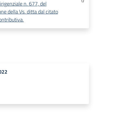
rigenziale n. 677, del
e della Vs. ditta dal citato
ontributiva.
022