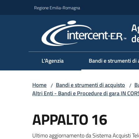
Vai al contenuto
Vai alla navigazione
Vai al footer
Regione Emilia-Romagna
A
d
L'Agenzia
Bandi e strumenti di 
Home
Bandi e strumenti di acquisto
Ba
/
/
Altri Enti - Bandi e Procedure di gara IN CO
Salta al contenuto
APPALTO 16
Ultimo aggiornamento da Sistema Acquisti Tel