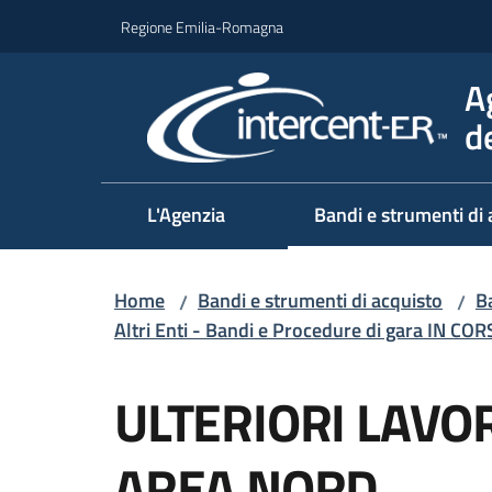
Vai al contenuto
Vai alla navigazione
Vai al footer
Regione Emilia-Romagna
A
d
L'Agenzia
Bandi e strumenti di 
Home
Bandi e strumenti di acquisto
Ba
/
/
Altri Enti - Bandi e Procedure di gara IN CO
Salta al contenuto
ULTERIORI LAVO
AREA NORD