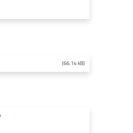
(
66.14 kB
)
D