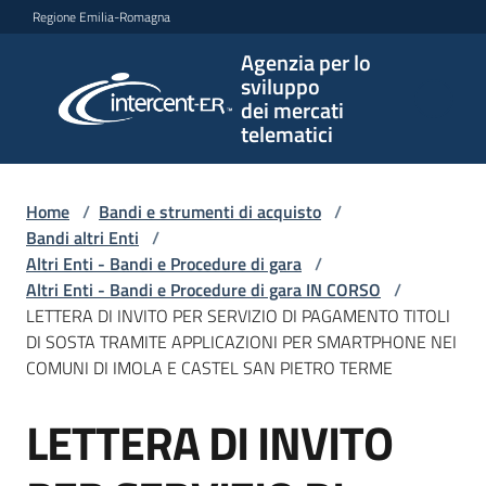
Vai al contenuto
Vai alla navigazione
Vai al footer
Regione Emilia-Romagna
Agenzia per lo
Agenzia
sviluppo
per lo
dei mercati
sviluppo
telematici
dei
mercati
telematici
Home
/
Bandi e strumenti di acquisto
/
Bandi altri Enti
/
Altri Enti - Bandi e Procedure di gara
/
Altri Enti - Bandi e Procedure di gara IN CORSO
/
L'Agenzia
LETTERA DI INVITO PER SERVIZIO DI PAGAMENTO TITOLI
DI SOSTA TRAMITE APPLICAZIONI PER SMARTPHONE NEI
COMUNI DI IMOLA E CASTEL SAN PIETRO TERME
Bandi
LETTERA DI INVITO
e
Salta al contenuto
strumenti
di