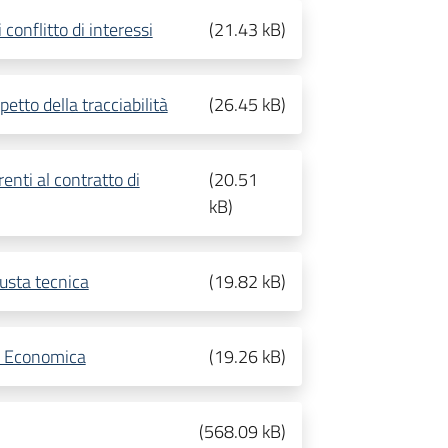
conflitto di interessi
(
21.43 kB
)
petto della tracciabilità
(
26.45 kB
)
enti al contratto di
(
20.51
kB
)
usta tecnica
(
19.82 kB
)
a Economica
(
19.26 kB
)
(
568.09 kB
)