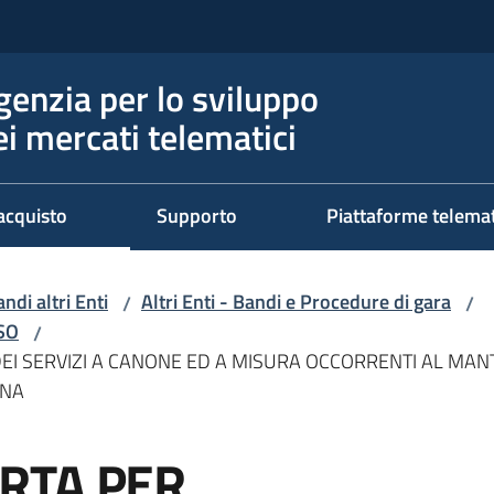
genzia per lo sviluppo
ei mercati telematici
acquisto
Supporto
Piattaforme telema
ndi altri Enti
Altri Enti - Bandi e Procedure di gara
/
/
RSO
/
I SERVIZI A CANONE ED A MISURA OCCORRENTI AL MAN
NNA
RTA PER