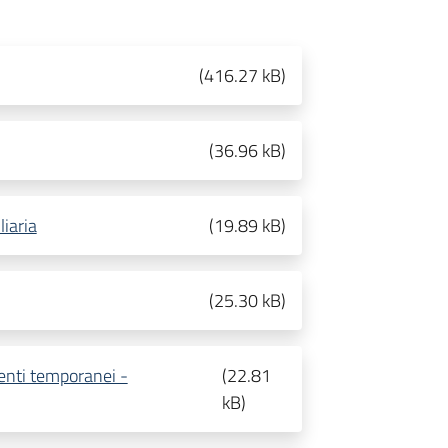
(
416.27 kB
)
(
36.96 kB
)
liaria
(
19.89 kB
)
(
25.30 kB
)
enti temporanei -
(
22.81
kB
)