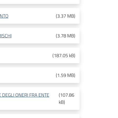
ENTO
(
3.37 MB
)
RISCHI
(
3.78 MB
)
(
187.05 kB
)
(
1.59 MB
)
 DEGLI ONERI FRA ENTE
(
107.86
kB
)