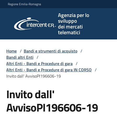
Vai al contenuto
Vai alla navigazione
Vai al footer
Regione Emilia-Romagna
Agenzia per lo
Agenzia
sviluppo
per lo
dei mercati
sviluppo
telematici
dei
mercati
telematici
Home
/
Bandi e strumenti di acquisto
/
Bandi altri Enti
/
Altri Enti - Bandi e Procedure di gara
/
Altri Enti - Bandi e Procedure di gara IN CORSO
/
L'Agenzia
Invito dall' AvvisoPI196606-19
Invito dall'
Salta al contenuto
Bandi
e
AvvisoPI196606-19
strumenti
di