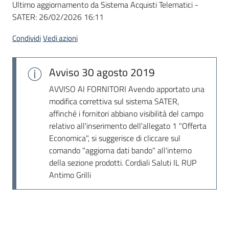
Ultimo aggiornamento da Sistema Acquisti Telematici -
acquisto
SATER:
26/02/2026 16:11
Condividi
Vedi azioni
Supporto
Avviso
30 agosto 2019
Piattaforme
AVVISO AI FORNITORI Avendo apportato una
telematiche
modifica correttiva sul sistema SATER,
affinché i fornitori abbiano visibilità del campo
relativo all'inserimento dell'allegato 1 "Offerta
Economica", si suggerisce di cliccare sul
comando "aggiorna dati bando" all'interno
della sezione prodotti. Cordiali Saluti IL RUP
Antimo Grilli
English
site