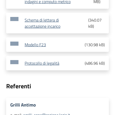
indagini e computo metrico
MB
)
Schema di lettera di
(
340.07
accettazione incarico
kB
)
Modello F23
(
130.98 kB
)
Protocollo di legalità
(
486.96 kB
)
Referenti
Grilli Antimo