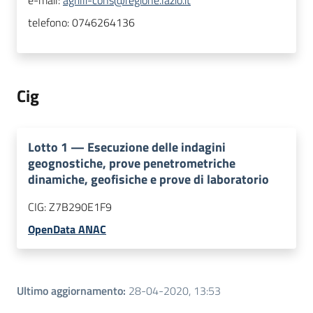
e-mail:
agrilli-cons@regione.lazio.it
telefono:
0746264136
Cig
Lotto
1
—
Esecuzione delle indagini
geognostiche, prove penetrometriche
dinamiche, geofisiche e prove di laboratorio
CIG:
Z7B290E1F9
OpenData ANAC
Ultimo aggiornamento
:
28-04-2020, 13:53