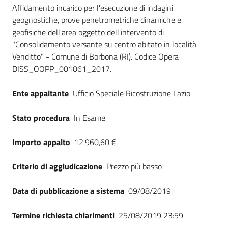
Dati del bando
Seguici
Affidamento incarico per l'esecuzione di indagini
su
geognostiche, prove penetrometriche dinamiche e
geofisiche dell'area oggetto dell'intervento di
"Consolidamento versante su centro abitato in località
Venditto" - Comune di Borbona (RI). Codice Opera
DISS_OOPP_001061_2017.
Ente appaltante
Ufficio Speciale Ricostruzione Lazio
Stato procedura
In Esame
Importo appalto
12.960,60 €
Criterio di aggiudicazione
Prezzo più basso
Data di pubblicazione a sistema
09/08/2019
Termine richiesta chiarimenti
25/08/2019 23:59