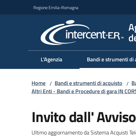
Vai al contenuto
Vai alla navigazione
Vai al footer
Regione Emilia-Romagna
A
d
L'Agenzia
Bandi e strumenti di 
Home
Bandi e strumenti di acquisto
Ba
/
/
Altri Enti - Bandi e Procedure di gara IN CO
Salta al contenuto
Invito dall' Avv
Ultimo aggiornamento da Sistema Acquisti Tel