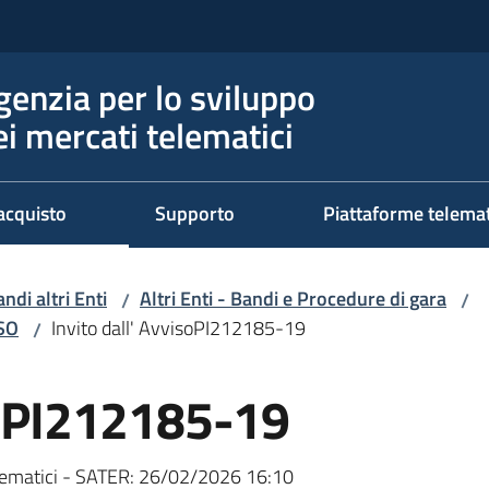
genzia per lo sviluppo
ei mercati telematici
acquisto
Supporto
Piattaforme telema
ndi altri Enti
Altri Enti - Bandi e Procedure di gara
/
/
RSO
Invito dall' AvvisoPI212185-19
/
isoPI212185-19
ematici - SATER:
26/02/2026 16:10