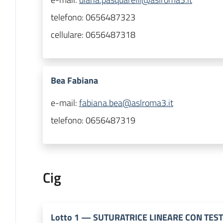
telefono:
0656487323
cellulare:
0656487318
Bea Fabiana
e-mail:
fabiana.bea@aslroma3.it
telefono:
0656487319
Cig
Lotto
1
—
SUTURATRICE LINEARE CON TES