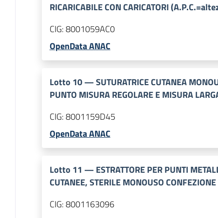
RICARICABILE CON CARICATORI (A.P.C.=altez
CIG:
8001059AC0
OpenData ANAC
Lotto
10
—
SUTURATRICE CUTANEA MONOUS
PUNTO MISURA REGOLARE E MISURA LARG
CIG:
8001159D45
OpenData ANAC
Lotto
11
—
ESTRATTORE PER PUNTI METALL
CUTANEE, STERILE MONOUSO CONFEZIONE
CIG:
8001163096