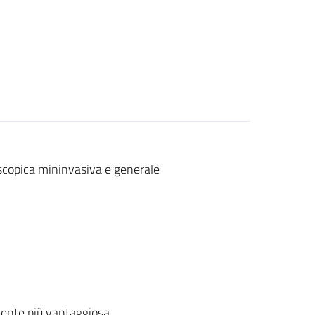
roscopica mininvasiva e generale
ente più vantaggiosa