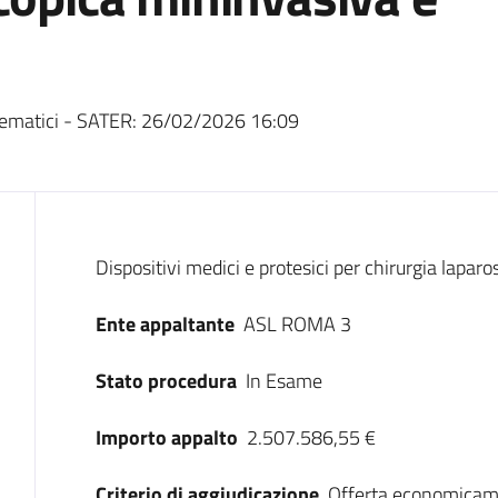
ematici - SATER:
26/02/2026 16:09
Dati del bando
Dispositivi medici e protesici per chirurgia lapa
Ente appaltante
ASL ROMA 3
Stato procedura
In Esame
Importo appalto
2.507.586,55 €
Criterio di aggiudicazione
Offerta economicam