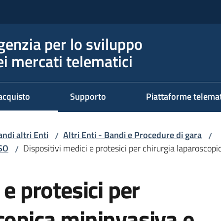
genzia per lo sviluppo
ei mercati telematici
acquisto
Supporto
Piattaforme telema
ndi altri Enti
Altri Enti - Bandi e Procedure di gara
/
/
RSO
Dispositivi medici e protesici per chirurgia laparoscop
/
 e protesici per
copica mininvasiva e