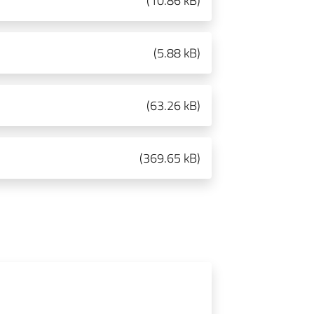
(
10.86 kB
)
(
5.88 kB
)
(
63.26 kB
)
(
369.65 kB
)