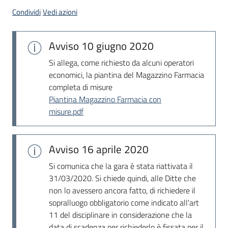
acquisto
Condividi
Vedi azioni
Avviso
10 giugno 2020
Supporto
Si allega, come richiesto da alcuni operatori
economici, la piantina del Magazzino Farmacia
completa di misure
Piattaforme
Piantina Magazzino Farmacia con
telematiche
misure.pdf
Avviso
16 aprile 2020
Si comunica che la gara è stata riattivata il
English
31/03/2020. Si chiede quindi, alle Ditte che
site
non lo avessero ancora fatto, di richiedere il
sopralluogo obbligatorio come indicato all'art
11 del disciplinare in considerazione che la
data di scadenza per richiederlo è fissata per il