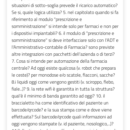
situazioni di sotto-soglia prevede il ricarico automatico?
Se si, quale logica utilizza? 5. nel capitolato quando si fa
riferimento al modulo "prescrizione e
somministrazione" si intende solo per farmaci e non per
i dispositivi impiantabili? 6. il modulo di "prescrizione e
somministrazione" si deve interfacciare solo con l'ADT e
l'Amministrativo-contabile di Farmacia? sono previste
altre integrazioni con pacchetti dell'azienda o di terzi?
7. Cosa si intende per automazione della farmacia
centrale? Ad oggi esiste qualcosa (v. robot che prepara
le ceste)? per monodose e/o scatole, flacconi, sacche?
8.i liquidi oggi come vengono gestiti (v. sciroppo, flebo,
fiale...)? 9. la rete wifi è garantita in tutta la struttura?
qual'è il minimo di banda garantito ad oggi? 10. il
braccialetto ha come identificativo del paziente un
barcode/qrcode? e la sua stampa come e dove viene
effettuata? Sul barcode/qrcode quali informazioni ad
oggi vengono stampate (v. id paziente, nosologico,...)?