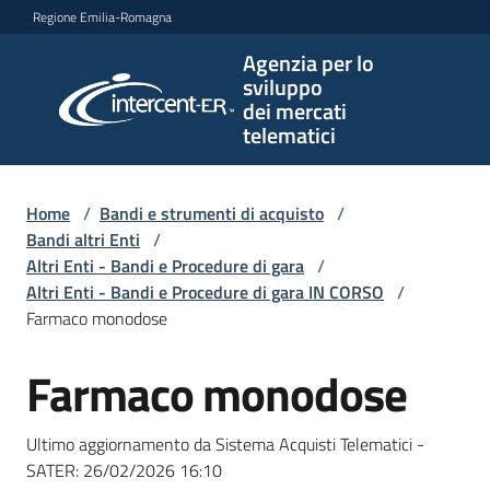
Vai al contenuto
Vai alla navigazione
Vai al footer
Regione Emilia-Romagna
Agenzia per lo
Agenzia
sviluppo
per lo
dei mercati
sviluppo
telematici
dei
mercati
telematici
Home
/
Bandi e strumenti di acquisto
/
Bandi altri Enti
/
Altri Enti - Bandi e Procedure di gara
/
Altri Enti - Bandi e Procedure di gara IN CORSO
/
L'Agenzia
Farmaco monodose
Farmaco monodose
Salta al contenuto
Bandi
e
Ultimo aggiornamento da Sistema Acquisti Telematici -
strumenti
SATER:
26/02/2026 16:10
di