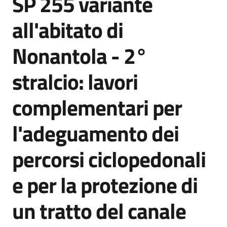
SP 255 variante
acquisto
all'abitato di
Nonantola - 2°
Supporto
stralcio: lavori
Piattaforme
complementari per
telematiche
l'adeguamento dei
percorsi ciclopedonali
e per la protezione di
English
site
un tratto del canale