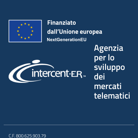
Agenzia
per lo
sviluppo
dei
mercati
telematici
C.F. 800.625.903.79