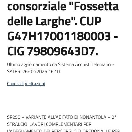
consorziale "Fossetta
Seguici
su
delle Larghe". CUP
G47H17001180003 -
CIG 79809643D7.
Ultimo aggiornamento da Sistema Acquisti Telematici -
SATER:
26/02/2026 16:10
Condividi
Vedi azioni
Dati del bando
SP255 – VARIANTE ALL’ABITATO DI NONANTOLA – 2°
STRALCIO. LAVORI COMPLEMENTARI PER
L’ADEGUAMENTO DEI PERCORSI CICLOPEDONALI E PER