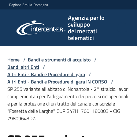
Vai al contenuto
Vai alla navigazione
Vai al footer
Regione Emilia-Romagna
Agenzia per lo
Agenzia
sviluppo
per lo
dei mercati
sviluppo
telematici
dei
mercati
telematici
Home
/
Bandi e strumenti di acquisto
/
Bandi altri Enti
/
Altri Enti - Bandi e Procedure di gara
/
Altri Enti - Bandi e Procedure di gara IN CORSO
/
L'Agenzia
SP 255 variante all'abitato di Nonantola - 2° stralcio: lavori
complementari per l'adeguamento dei percorsi ciclopedonali
e per la protezione di un tratto del canale consorziale
"Fossetta delle Larghe". CUP G47H17001180003 - CIG
Bandi
79809643D7.
e
strumenti
di
Salta al contenuto