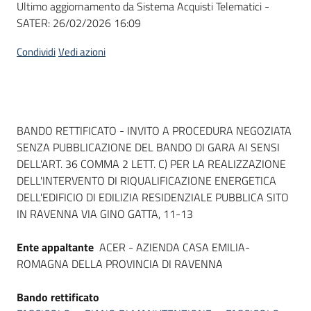
Ultimo aggiornamento da Sistema Acquisti Telematici -
acquisto
SATER:
26/02/2026 16:09
Condividi
Vedi azioni
Supporto
Piattaforme
Dati del bando
BANDO RETTIFICATO - INVITO A PROCEDURA NEGOZIATA
telematiche
SENZA PUBBLICAZIONE DEL BANDO DI GARA AI SENSI
DELL'ART. 36 COMMA 2 LETT. C) PER LA REALIZZAZIONE
DELL'INTERVENTO DI RIQUALIFICAZIONE ENERGETICA
DELL'EDIFICIO DI EDILIZIA RESIDENZIALE PUBBLICA SITO
IN RAVENNA VIA GINO GATTA, 11-13
English
Ente appaltante
ACER - AZIENDA CASA EMILIA-
site
ROMAGNA DELLA PROVINCIA DI RAVENNA
Bando rettificato