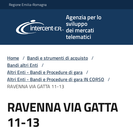
Vai al contenuto
Vai alla navigazione
Vai al footer
Regione Emilia-Romagna
Agenzia per lo
Agenzia
sviluppo
per lo
dei mercati
sviluppo
telematici
dei
mercati
telematici
Home
/
Bandi e strumenti di acquisto
/
Bandi altri Enti
/
Altri Enti - Bandi e Procedure di gara
/
Altri Enti - Bandi e Procedure di gara IN CORSO
/
L'Agenzia
RAVENNA VIA GATTA 11-13
RAVENNA VIA GATTA
Salta al contenuto
Bandi
e
11-13
strumenti
di