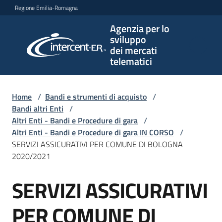
Vai al contenuto
Vai alla navigazione
Vai al footer
Regione Emilia-Romagna
Agenzia per lo
Agenzia
sviluppo
per lo
dei mercati
sviluppo
telematici
dei
mercati
telematici
Home
/
Bandi e strumenti di acquisto
/
Bandi altri Enti
/
Altri Enti - Bandi e Procedure di gara
/
Altri Enti - Bandi e Procedure di gara IN CORSO
/
L'Agenzia
SERVIZI ASSICURATIVI PER COMUNE DI BOLOGNA
2020/2021
SERVIZI ASSICURATIVI
Bandi
Salta al contenuto
e
strumenti
PER COMUNE DI
di