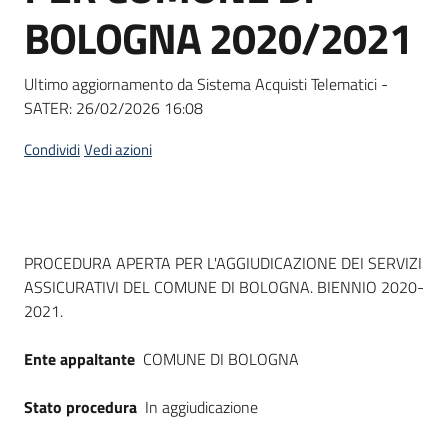
acquisto
BOLOGNA 2020/2021
Ultimo aggiornamento da Sistema Acquisti Telematici -
Supporto
SATER:
26/02/2026 16:08
Condividi
Vedi azioni
Piattaforme
telematiche
Dati del bando
PROCEDURA APERTA PER L'AGGIUDICAZIONE DEI SERVIZI
ASSICURATIVI DEL COMUNE DI BOLOGNA. BIENNIO 2020-
2021.
English
Ente appaltante
COMUNE DI BOLOGNA
site
Stato procedura
In aggiudicazione