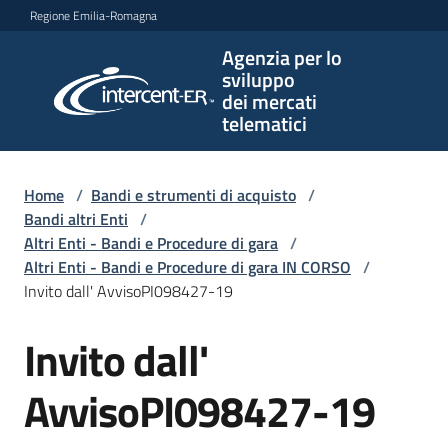
Vai al contenuto
Vai alla navigazione
Vai al footer
Regione Emilia-Romagna
Agenzia per lo
Agenzia
sviluppo
per lo
dei mercati
sviluppo
telematici
dei
mercati
telematici
Home
/
Bandi e strumenti di acquisto
/
Bandi altri Enti
/
Altri Enti - Bandi e Procedure di gara
/
Altri Enti - Bandi e Procedure di gara IN CORSO
/
L'Agenzia
Invito dall' AvvisoPI098427-19
Invito dall'
Salta al contenuto
Bandi
e
AvvisoPI098427-19
strumenti
di