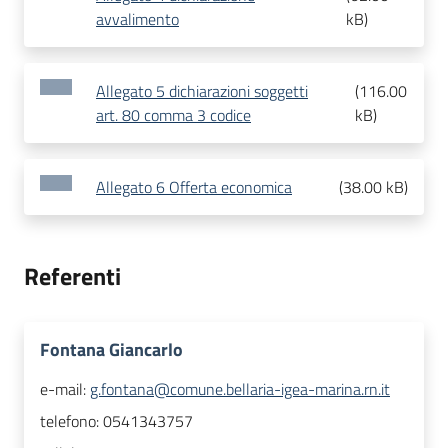
avvalimento
kB
)
Allegato 5 dichiarazioni soggetti
(
116.00
art. 80 comma 3 codice
kB
)
Allegato 6 Offerta economica
(
38.00 kB
)
Referenti
Fontana Giancarlo
e-mail:
g.fontana@comune.bellaria-igea-marina.rn.it
telefono:
0541343757