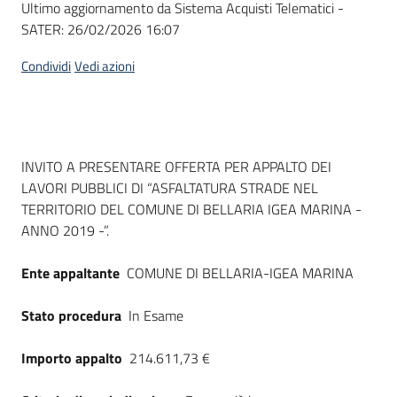
Ultimo aggiornamento da Sistema Acquisti Telematici -
acquisto
SATER:
26/02/2026 16:07
Condividi
Vedi azioni
Supporto
Piattaforme
Dati del bando
INVITO A PRESENTARE OFFERTA PER APPALTO DEI
telematiche
LAVORI PUBBLICI DI “ASFALTATURA STRADE NEL
TERRITORIO DEL COMUNE DI BELLARIA IGEA MARINA -
ANNO 2019 -”.
Ente appaltante
COMUNE DI BELLARIA-IGEA MARINA
English
Stato procedura
In Esame
site
Importo appalto
214.611,73 €