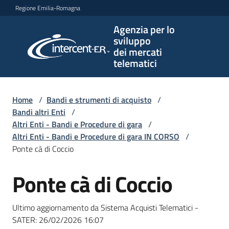
Vai al contenuto
Vai alla navigazione
Vai al footer
Regione Emilia-Romagna
Agenzia per lo
Agenzia
sviluppo
per lo
dei mercati
sviluppo
telematici
dei
mercati
telematici
Home
/
Bandi e strumenti di acquisto
/
Bandi altri Enti
/
Altri Enti - Bandi e Procedure di gara
/
Altri Enti - Bandi e Procedure di gara IN CORSO
/
L'Agenzia
Ponte cà di Coccio
Ponte cà di Coccio
Salta al contenuto
Bandi
e
Ultimo aggiornamento da Sistema Acquisti Telematici -
strumenti
SATER:
26/02/2026 16:07
di