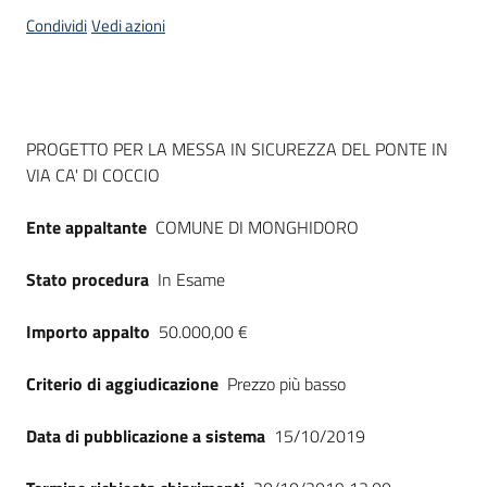
acquisto
Condividi
Vedi azioni
Supporto
Dati del bando
PROGETTO PER LA MESSA IN SICUREZZA DEL PONTE IN
VIA CA' DI COCCIO
Piattaforme
telematiche
Ente appaltante
COMUNE DI MONGHIDORO
Stato procedura
In Esame
Importo appalto
50.000,00 €
English
Criterio di aggiudicazione
Prezzo più basso
site
Data di pubblicazione a sistema
15/10/2019