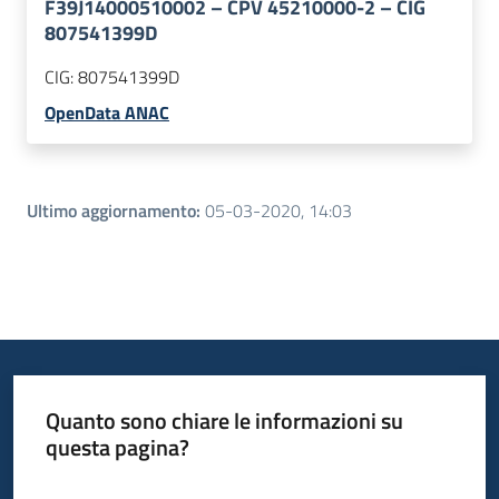
F39J14000510002 – CPV 45210000-2 – CIG
807541399D
CIG:
807541399D
OpenData ANAC
Ultimo aggiornamento
:
05-03-2020, 14:03
Quanto sono chiare le informazioni su
questa pagina?
Valuta da 1 a 5 stelle