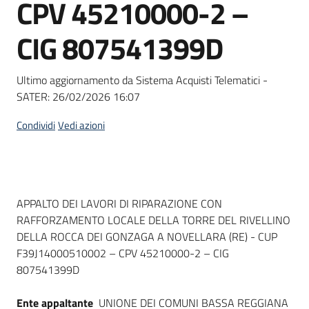
CPV 45210000-2 –
Seguici
su
CIG 807541399D
Ultimo aggiornamento da Sistema Acquisti Telematici -
SATER:
26/02/2026 16:07
Condividi
Vedi azioni
Dati del bando
APPALTO DEI LAVORI DI RIPARAZIONE CON
RAFFORZAMENTO LOCALE DELLA TORRE DEL RIVELLINO
DELLA ROCCA DEI GONZAGA A NOVELLARA (RE) - CUP
F39J14000510002 – CPV 45210000-2 – CIG
807541399D
Ente appaltante
UNIONE DEI COMUNI BASSA REGGIANA