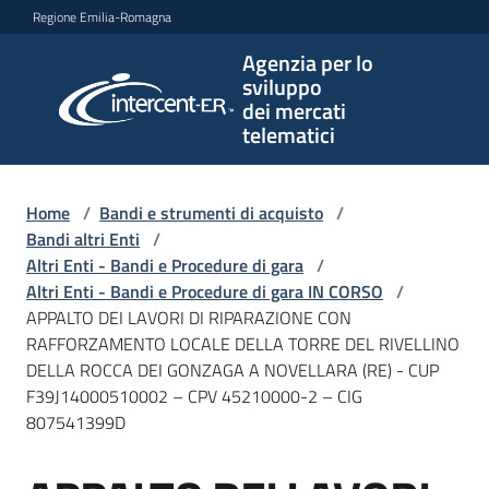
Vai al contenuto
Vai alla navigazione
Vai al footer
Regione Emilia-Romagna
Agenzia per lo
Agenzia
sviluppo
per lo
dei mercati
sviluppo
telematici
dei
mercati
telematici
Home
/
Bandi e strumenti di acquisto
/
Bandi altri Enti
/
Altri Enti - Bandi e Procedure di gara
/
Altri Enti - Bandi e Procedure di gara IN CORSO
/
L'Agenzia
APPALTO DEI LAVORI DI RIPARAZIONE CON
RAFFORZAMENTO LOCALE DELLA TORRE DEL RIVELLINO
DELLA ROCCA DEI GONZAGA A NOVELLARA (RE) - CUP
F39J14000510002 – CPV 45210000-2 – CIG
Bandi
807541399D
e
strumenti
di
Salta al contenuto