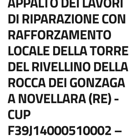
APPALTO DEI LAVORI
acquisto
DI RIPARAZIONE CON
RAFFORZAMENTO
Supporto
LOCALE DELLA TORRE
Piattaforme
DEL RIVELLINO DELLA
telematiche
ROCCA DEI GONZAGA
A NOVELLARA (RE) -
CUP
English
site
F39J14000510002 –