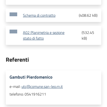
Schema di contratto
(
408.62 kB
)
A02 Planimetria e sezione
(
532.45
stato di fatto
kB
)
Referenti
Gambuti Pierdomenico
e-mail:
utc@comune.san-leo.rn.it
telefono:
0541916211