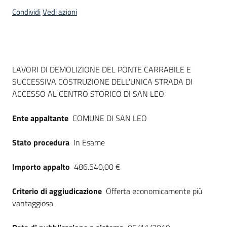
acquisto
Condividi
Vedi azioni
Supporto
Dati del bando
LAVORI DI DEMOLIZIONE DEL PONTE CARRABILE E
SUCCESSIVA COSTRUZIONE DELL'UNICA STRADA DI
Piattaforme
ACCESSO AL CENTRO STORICO DI SAN LEO.
telematiche
Ente appaltante
COMUNE DI SAN LEO
Stato procedura
In Esame
Importo appalto
486.540,00 €
English
site
Criterio di aggiudicazione
Offerta economicamente più
vantaggiosa