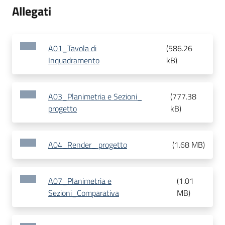
Allegati
A01_Tavola di
(
586.26
Inquadramento
kB
)
A03_Planimetria e Sezioni_
(
777.38
progetto
kB
)
A04_Render_ progetto
(
1.68 MB
)
A07_Planimetria e
(
1.01
Sezioni_Comparativa
MB
)