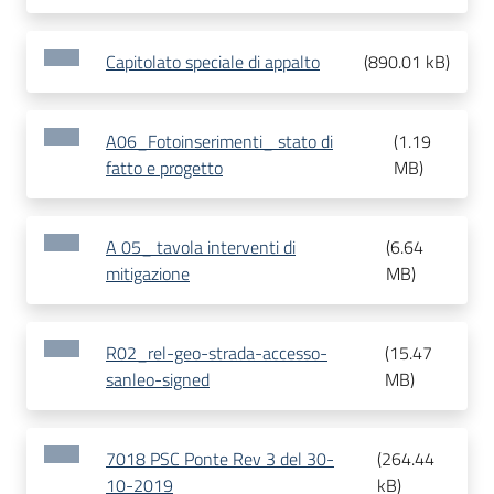
Capitolato speciale di appalto
(
890.01 kB
)
A06_Fotoinserimenti_ stato di
(
1.19
fatto e progetto
MB
)
A 05_ tavola interventi di
(
6.64
mitigazione
MB
)
R02_rel-geo-strada-accesso-
(
15.47
sanleo-signed
MB
)
7018 PSC Ponte Rev 3 del 30-
(
264.44
10-2019
kB
)