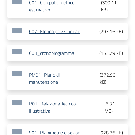
C01_Computo metrico
(
300.11
estimativo
kB
)
C02_Elenco prezzi unitari
(
293.16 kB
)
C03_cronoprogramma
(
153.29 kB
)
PM01_Piano di
(
372.90
manutenzione
kB
)
R01_Relazione Tecnico-
(
5.31
Illustrativa
MB
)
S01_Planimetrie e sezioni
(
928.76 kB
)