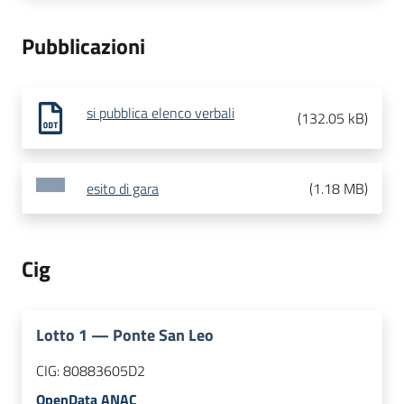
Pubblicazioni
si pubblica elenco verbali
(
132.05 kB
)
esito di gara
(
1.18 MB
)
Cig
Lotto
1
—
Ponte San Leo
CIG:
80883605D2
OpenData ANAC