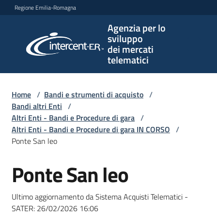
Vai al contenuto
Vai alla navigazione
Vai al footer
Regione Emilia-Romagna
Agenzia per lo
Agenzia
sviluppo
per lo
dei mercati
sviluppo
telematici
dei
mercati
telematici
Home
/
Bandi e strumenti di acquisto
/
Bandi altri Enti
/
Altri Enti - Bandi e Procedure di gara
/
Altri Enti - Bandi e Procedure di gara IN CORSO
/
L'Agenzia
Ponte San leo
Ponte San leo
Salta al contenuto
Bandi
e
Ultimo aggiornamento da Sistema Acquisti Telematici -
strumenti
SATER:
26/02/2026 16:06
di