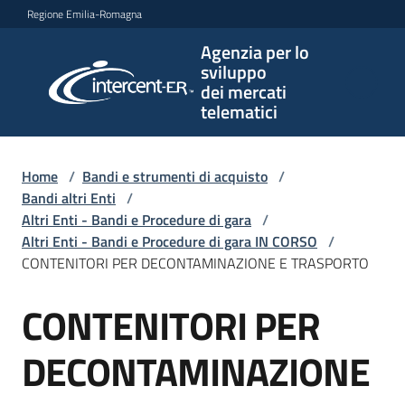
Vai al contenuto
Vai alla navigazione
Vai al footer
Regione Emilia-Romagna
Agenzia per lo
Agenzia
sviluppo
per lo
dei mercati
sviluppo
telematici
dei
mercati
telematici
Home
/
Bandi e strumenti di acquisto
/
Bandi altri Enti
/
Altri Enti - Bandi e Procedure di gara
/
Altri Enti - Bandi e Procedure di gara IN CORSO
/
L'Agenzia
CONTENITORI PER DECONTAMINAZIONE E TRASPORTO
CONTENITORI PER
Salta al contenuto
Bandi
e
DECONTAMINAZIONE
strumenti
di