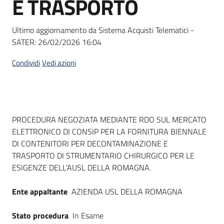
E TRASPORTO
acquisto
Ultimo aggiornamento da Sistema Acquisti Telematici -
SATER:
26/02/2026 16:04
Supporto
Condividi
Vedi azioni
Piattaforme
telematiche
Dati del bando
PROCEDURA NEGOZIATA MEDIANTE RDO SUL MERCATO
ELETTRONICO DI CONSIP PER LA FORNITURA BIENNALE
DI CONTENITORI PER DECONTAMINAZIONE E
TRASPORTO DI STRUMENTARIO CHIRURGICO PER LE
ESIGENZE DELL’AUSL DELLA ROMAGNA.
English
site
Ente appaltante
AZIENDA USL DELLA ROMAGNA
Stato procedura
In Esame