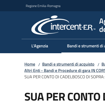
Vai al contenuto
Vai alla navigazione
Vai al footer
Regione Emilia-Romagna
A
d
L'Agenzia
Bandi e strumenti di 
Home
Bandi e strumenti di acquisto
Ba
/
/
Altri Enti - Bandi e Procedure di gara IN CO
SUA PER CONTO DI CADELBOSCO DI SOPRA:
Salta al contenuto
SUA PER CONTO 