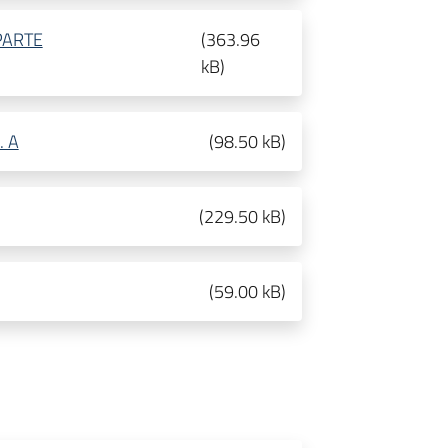
PARTE
(
363.96
kB
)
 A
(
98.50 kB
)
(
229.50 kB
)
(
59.00 kB
)