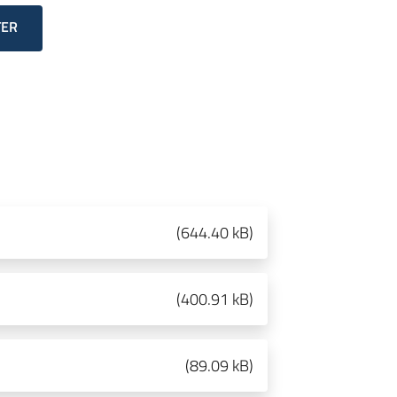
TER
(
644.40 kB
)
(
400.91 kB
)
(
89.09 kB
)