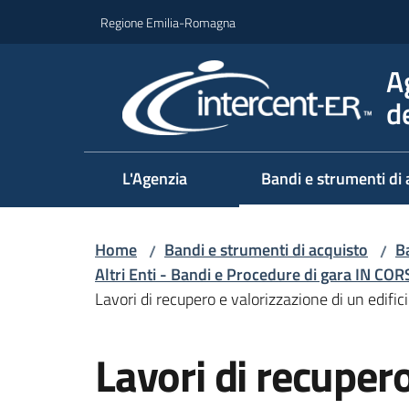
Vai al contenuto
Vai alla navigazione
Vai al footer
Regione Emilia-Romagna
A
d
L'Agenzia
Bandi e strumenti di 
Home
Bandi e strumenti di acquisto
Ba
/
/
Altri Enti - Bandi e Procedure di gara IN CO
Lavori di recupero e valorizzazione di un edif
Salta al contenuto
Lavori di recupero