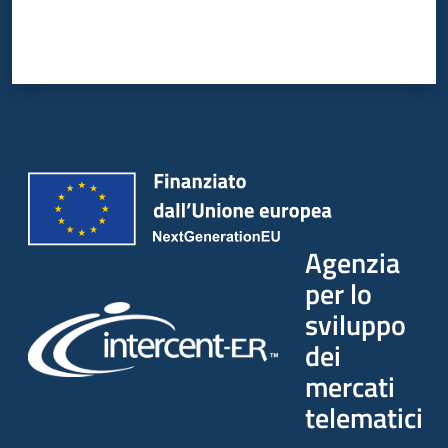
Agenzia
per lo
sviluppo
dei
mercati
telematici