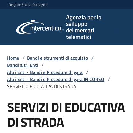
Vai al contenuto
Vai alla navigazione
Vai al footer
Regione Emilia-Romagna
Agenzia per lo
Agenzia
sviluppo
per lo
dei mercati
sviluppo
telematici
dei
mercati
telematici
Home
/
Bandi e strumenti di acquisto
/
Bandi altri Enti
/
Altri Enti - Bandi e Procedure di gara
/
Altri Enti - Bandi e Procedure di gara IN CORSO
/
L'Agenzia
SERVIZI DI EDUCATIVA DI STRADA
SERVIZI DI EDUCATIVA
Salta al contenuto
Bandi
e
DI STRADA
strumenti
di