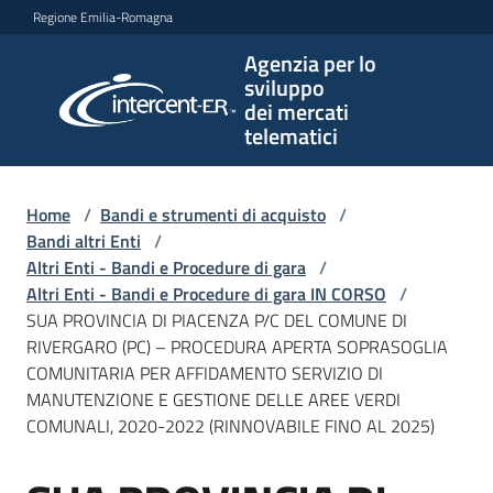
Vai al contenuto
Vai alla navigazione
Vai al footer
Regione Emilia-Romagna
Agenzia per lo
Agenzia
sviluppo
per lo
dei mercati
sviluppo
telematici
dei
mercati
telematici
Home
/
Bandi e strumenti di acquisto
/
Bandi altri Enti
/
Altri Enti - Bandi e Procedure di gara
/
Altri Enti - Bandi e Procedure di gara IN CORSO
/
L'Agenzia
SUA PROVINCIA DI PIACENZA P/C DEL COMUNE DI
RIVERGARO (PC) – PROCEDURA APERTA SOPRASOGLIA
COMUNITARIA PER AFFIDAMENTO SERVIZIO DI
MANUTENZIONE E GESTIONE DELLE AREE VERDI
Bandi
COMUNALI, 2020-2022 (RINNOVABILE FINO AL 2025)
e
strumenti
di
Salta al contenuto