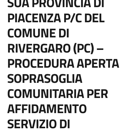
SUA PROVINCIA DI
acquisto
PIACENZA P/C DEL
COMUNE DI
Supporto
RIVERGARO (PC) –
Piattaforme
PROCEDURA APERTA
telematiche
SOPRASOGLIA
COMUNITARIA PER
AFFIDAMENTO
English
site
SERVIZIO DI