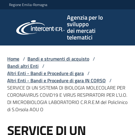
Vai al contenuto
Vai alla navigazione
Vai al footer
Regione Emilia-Romagna
Agenzia per lo
Agenzia
sviluppo
per lo
dei mercati
sviluppo
telematici
dei
mercati
telematici
Home
/
Bandi e strumenti di acquisto
/
Bandi altri Enti
/
Altri Enti - Bandi e Procedure di gara
/
Altri Enti - Bandi e Procedure di gara IN CORSO
/
L'Agenzia
SERVICE DI UN SISTEMA DI BIOLOGIA MOLECOLARE PER
CORONAVIRUS COVID19 E VIRUS RESPIRATORI PER L’U.O.
DI MICROBIOLOGIA LABORATORIO C.R.R.E.M del Policlinico
di S.Orsola AOU O
Bandi
e
SERVICE DI UN
strumenti
Salta al contenuto
di