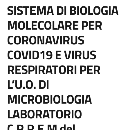
acquisto
SISTEMA DI BIOLOGIA
MOLECOLARE PER
Supporto
CORONAVIRUS
COVID19 E VIRUS
Piattaforme
telematiche
RESPIRATORI PER
L’U.O. DI
MICROBIOLOGIA
English
LABORATORIO
site
C.R.R.E.M del