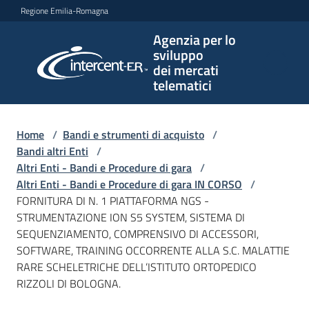
Vai al contenuto
Vai alla navigazione
Vai al footer
Regione Emilia-Romagna
Agenzia per lo
Agenzia
sviluppo
per lo
dei mercati
sviluppo
telematici
dei
mercati
telematici
Home
/
Bandi e strumenti di acquisto
/
Bandi altri Enti
/
Altri Enti - Bandi e Procedure di gara
/
Altri Enti - Bandi e Procedure di gara IN CORSO
/
L'Agenzia
FORNITURA DI N. 1 PIATTAFORMA NGS -
STRUMENTAZIONE ION S5 SYSTEM, SISTEMA DI
SEQUENZIAMENTO, COMPRENSIVO DI ACCESSORI,
SOFTWARE, TRAINING OCCORRENTE ALLA S.C. MALATTIE
Bandi
RARE SCHELETRICHE DELL’ISTITUTO ORTOPEDICO
e
RIZZOLI DI BOLOGNA.
strumenti
di