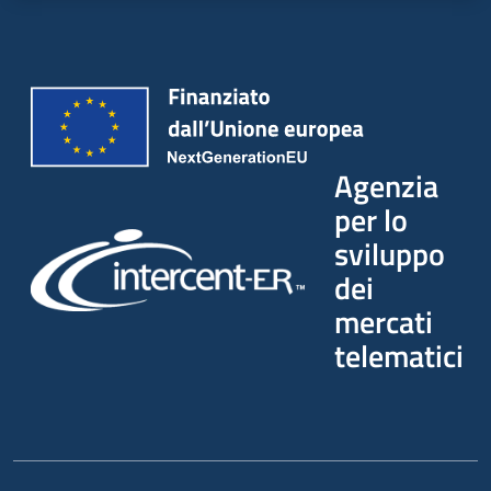
Agenzia
per lo
sviluppo
dei
mercati
telematici