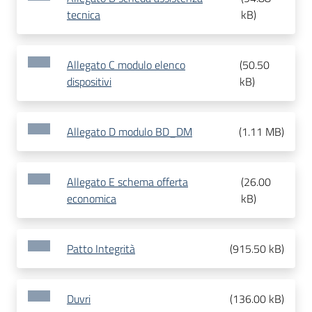
tecnica
kB
)
Allegato C modulo elenco
(
50.50
dispositivi
kB
)
Allegato D modulo BD_DM
(
1.11 MB
)
Allegato E schema offerta
(
26.00
economica
kB
)
Patto Integrità
(
915.50 kB
)
Duvri
(
136.00 kB
)