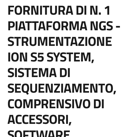
FORNITURA DI N. 1
acquisto
Salta al contenuto
PIATTAFORMA NGS -
Supporto
STRUMENTAZIONE
ION S5 SYSTEM,
Piattaforme
telematiche
SISTEMA DI
SEQUENZIAMENTO,
COMPRENSIVO DI
English
ACCESSORI,
site
SOFTWARE,