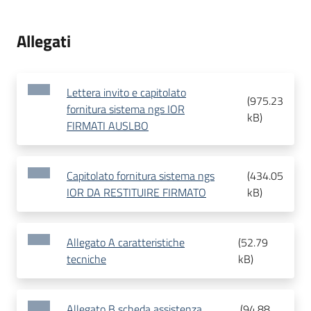
Allegati
Lettera invito e capitolato
(
975.23
fornitura sistema ngs IOR
kB
)
FIRMATI AUSLBO
Capitolato fornitura sistema ngs
(
434.05
IOR DA RESTITUIRE FIRMATO
kB
)
Allegato A caratteristiche
(
52.79
tecniche
kB
)
Allegato B scheda assistenza
(
94.88