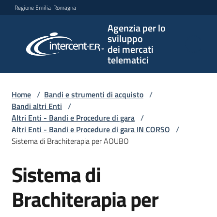
Vai al contenuto
Vai alla navigazione
Vai al footer
Regione Emilia-Romagna
Agenzia per lo
Agenzia
sviluppo
per lo
dei mercati
sviluppo
telematici
dei
mercati
telematici
Home
/
Bandi e strumenti di acquisto
/
Bandi altri Enti
/
Altri Enti - Bandi e Procedure di gara
/
Altri Enti - Bandi e Procedure di gara IN CORSO
/
L'Agenzia
Sistema di Brachiterapia per AOUBO
Sistema di
Salta al contenuto
Bandi
e
Brachiterapia per
strumenti
di