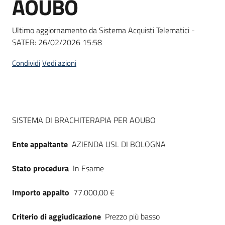
AOUBO
acquisto
Ultimo aggiornamento da Sistema Acquisti Telematici -
SATER:
26/02/2026 15:58
Supporto
Condividi
Vedi azioni
Piattaforme
telematiche
Dati del bando
SISTEMA DI BRACHITERAPIA PER AOUBO
Ente appaltante
AZIENDA USL DI BOLOGNA
Stato procedura
In Esame
English
site
Importo appalto
77.000,00 €
Criterio di aggiudicazione
Prezzo più basso