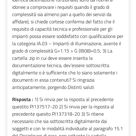
idonee a comprovare i requisiti quando il grado di
complessità sia almeno pari a quello dei servizi da
affidare), si chiede cortese conferma del fatto che il
requisito di capacità tecnica e professionale per gli
impianti possa essere soddisfatto con qualificazione per
la categoria IA.03 – Impianti di illuminazione, avente il
grado di complessità G=1.15 > G (IB08)=0.5; 3) La
cartella .zip in cui deve essere inserita la
documentazione tecnica, dev'essere sottoscritta
digitalmente o è sufficiente che lo siano solamente i
documenti in essa contenuti? Si ringrazia
anticipatamente, porgendo Distinti saluti
Risposta :
1) Si rinvia per la risposta al precedente
questito PI137517-20 2) Si rinvia per la risposta al
precedente quesito PI137318-20 3) Si ritiene
necessario che sia sottoscritta digitalmente dai
soggetti e con le modalità individuate al paragrafo 15.1
del Disciplinare di gara, non soltanto la cartella