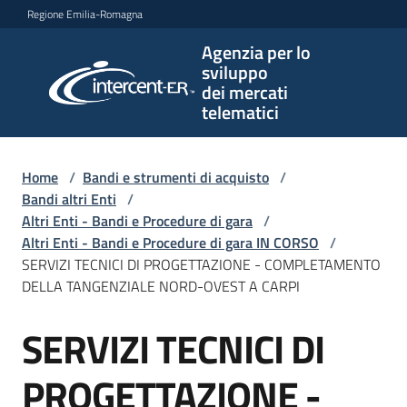
Vai al contenuto
Vai alla navigazione
Vai al footer
Regione Emilia-Romagna
Agenzia per lo
Agenzia
sviluppo
per lo
dei mercati
sviluppo
telematici
dei
mercati
telematici
Home
/
Bandi e strumenti di acquisto
/
Bandi altri Enti
/
Altri Enti - Bandi e Procedure di gara
/
Altri Enti - Bandi e Procedure di gara IN CORSO
/
L'Agenzia
SERVIZI TECNICI DI PROGETTAZIONE - COMPLETAMENTO
DELLA TANGENZIALE NORD-OVEST A CARPI
SERVIZI TECNICI DI
Bandi
Salta al contenuto
e
strumenti
PROGETTAZIONE -
di