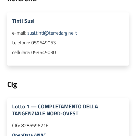
Tinti Susi
e-mail:
susi.tinti@terredargine.it
telefono:
059649053
cellulare:
059649030
Cig
Lotto
1
—
COMPLETAMENTO DELLA
TANGENZIALE NORD-OVEST
CIG:
828559621F
OpenData ANAC