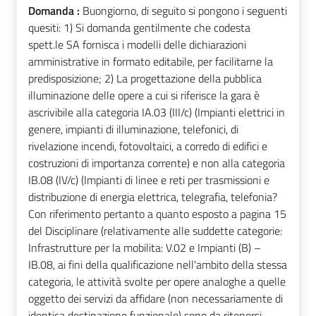
Domanda :
Buongiorno, di seguito si pongono i seguenti
quesiti: 1) Si domanda gentilmente che codesta
spett.le SA fornisca i modelli delle dichiarazioni
amministrative in formato editabile, per facilitarne la
predisposizione; 2) La progettazione della pubblica
illuminazione delle opere a cui si riferisce la gara è
ascrivibile alla categoria IA.03 (III/c) (Impianti elettrici in
genere, impianti di illuminazione, telefonici, di
rivelazione incendi, fotovoltaici, a corredo di edifici e
costruzioni di importanza corrente) e non alla categoria
IB.08 (IV/c) (Impianti di linee e reti per trasmissioni e
distribuzione di energia elettrica, telegrafia, telefonia?
Con riferimento pertanto a quanto esposto a pagina 15
del Disciplinare (relativamente alle suddette categorie:
Infrastrutture per la mobilita: V.02 e Impianti (B) –
IB.08, ai fini della qualificazione nell'ambito della stessa
categoria, le attività svolte per opere analoghe a quelle
oggetto dei servizi da affidare (non necessariamente di
identica destinazione funzionale) sono da ritenersi