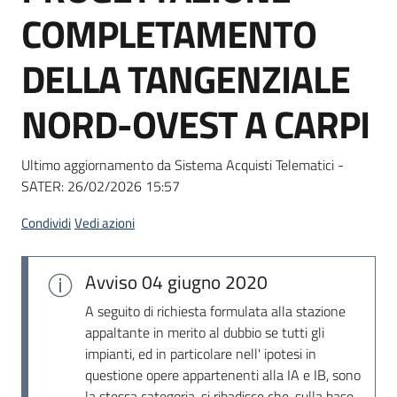
acquisto
COMPLETAMENTO
DELLA TANGENZIALE
Supporto
NORD-OVEST A CARPI
Piattaforme
Ultimo aggiornamento da Sistema Acquisti Telematici -
telematiche
SATER:
26/02/2026 15:57
Condividi
Vedi azioni
Avviso
04 giugno 2020
English
A seguito di richiesta formulata alla stazione
site
appaltante in merito al dubbio se tutti gli
impianti, ed in particolare nell' ipotesi in
questione opere appartenenti alla IA e IB, sono
la stessa categoria, si ribadisce che, sulla base