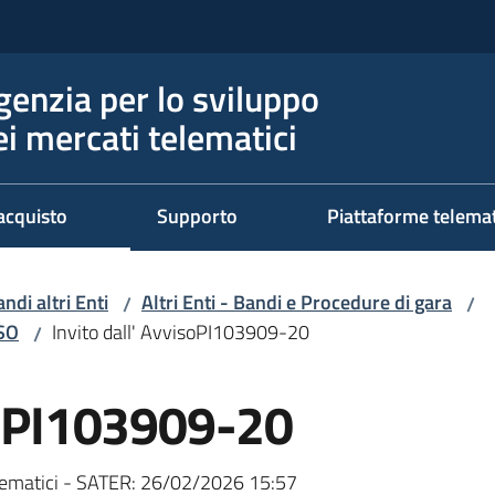
genzia per lo sviluppo
ei mercati telematici
acquisto
Supporto
Piattaforme telema
ndi altri Enti
Altri Enti - Bandi e Procedure di gara
/
/
RSO
Invito dall' AvvisoPI103909-20
/
isoPI103909-20
ematici - SATER:
26/02/2026 15:57