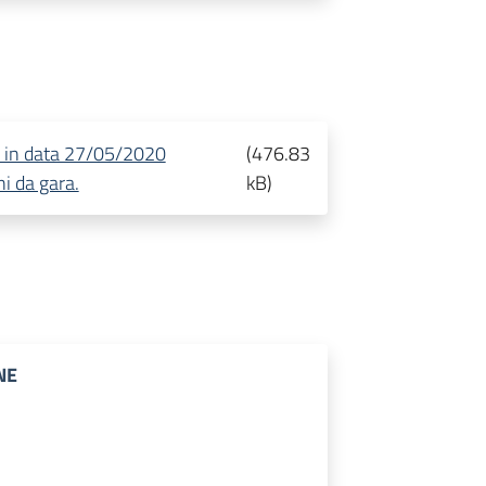
lta in data 27/05/2020
(
476.83
ni da gara.
kB
)
NE