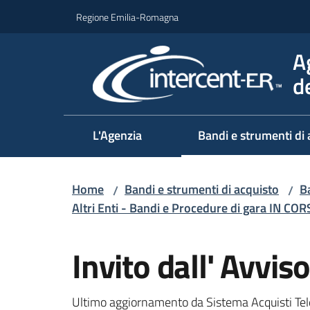
Vai al contenuto
Vai alla navigazione
Vai al footer
Regione Emilia-Romagna
A
d
L'Agenzia
Bandi e strumenti di 
Home
Bandi e strumenti di acquisto
Ba
/
/
Altri Enti - Bandi e Procedure di gara IN CO
Salta al contenuto
Invito dall' Avv
Ultimo aggiornamento da Sistema Acquisti Tel