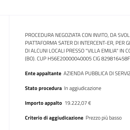
Dati del bando
PROCEDURA NEGOZIATA CON INVITO, DA SVOLG
PIATTAFORMA SATER DI INTERCENT-ER, PER G
DI ALCUNI LOCALI PRESSO "VILLA EMILIA" IN 
(BO). CUP H56E20000040005 CIG 829816458F
Ente appaltante
AZIENDA PUBBLICA DI SERVI
Stato procedura
In aggiudicazione
Importo appalto
19.222,07 €
Criterio di aggiudicazione
Prezzo più basso