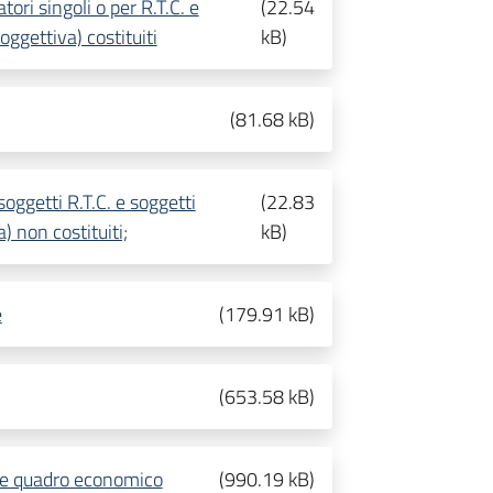
ori singoli o per R.T.C. e
(
22.54
oggettiva) costituiti
kB
)
(
81.68 kB
)
soggetti R.T.C. e soggetti
(
22.83
) non costituiti;
kB
)
e
(
179.91 kB
)
(
653.58 kB
)
 e quadro economico
(
990.19 kB
)