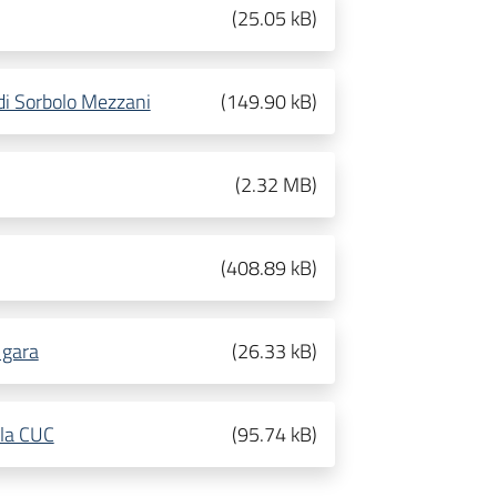
(
25.05 kB
)
i Sorbolo Mezzani
(
149.90 kB
)
(
2.32 MB
)
(
408.89 kB
)
 gara
(
26.33 kB
)
lla CUC
(
95.74 kB
)