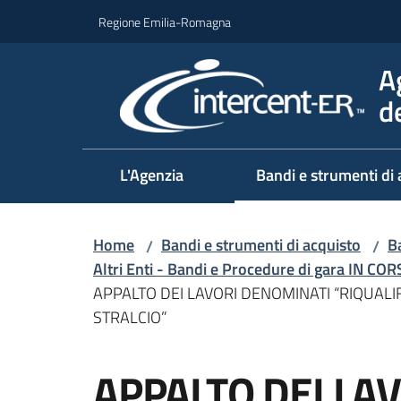
Vai al contenuto
Vai alla navigazione
Vai al footer
Regione Emilia-Romagna
A
d
L'Agenzia
Bandi e strumenti di 
Home
Bandi e strumenti di acquisto
Ba
/
/
Altri Enti - Bandi e Procedure di gara IN CO
APPALTO DEI LAVORI DENOMINATI “RIQUAL
STRALCIO”
Salta al contenuto
APPALTO DEI LA