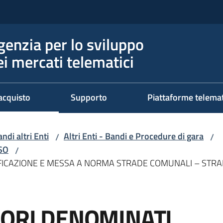
genzia per lo sviluppo
ei mercati telematici
acquisto
Supporto
Piattaforme telema
ndi altri Enti
Altri Enti - Bandi e Procedure di gara
/
/
RSO
/
IFICAZIONE E MESSA A NORMA STRADE COMUNALI – STRA
VORI DENOMINATI