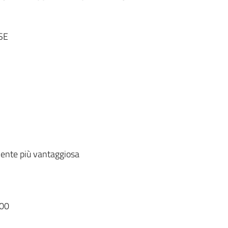
SE
ente più vantaggiosa
00