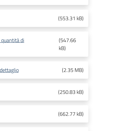
(
553.31 kB
)
 quantità di
(
547.66
kB
)
dettaglio
(
2.35 MB
)
(
250.83 kB
)
(
662.77 kB
)