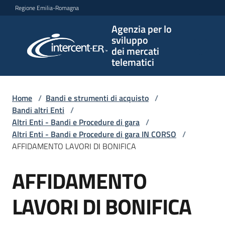
Vai al contenuto
Vai alla navigazione
Vai al footer
Regione Emilia-Romagna
Agenzia per lo
Agenzia
sviluppo
per lo
dei mercati
sviluppo
telematici
dei
mercati
telematici
Home
/
Bandi e strumenti di acquisto
/
Bandi altri Enti
/
Altri Enti - Bandi e Procedure di gara
/
Altri Enti - Bandi e Procedure di gara IN CORSO
/
L'Agenzia
AFFIDAMENTO LAVORI DI BONIFICA
AFFIDAMENTO
Salta al contenuto
Bandi
e
LAVORI DI BONIFICA
strumenti
di