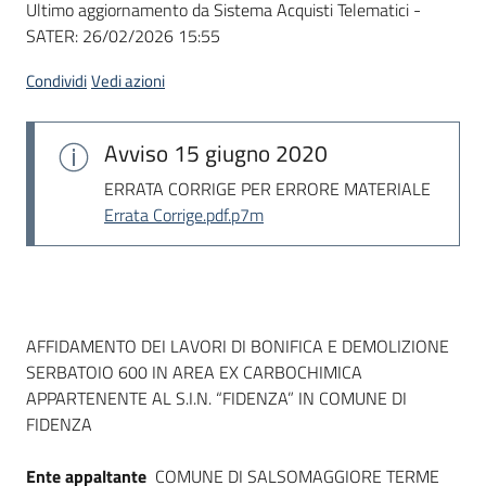
Ultimo aggiornamento da Sistema Acquisti Telematici -
acquisto
SATER:
26/02/2026 15:55
Condividi
Vedi azioni
Supporto
Avviso
15 giugno 2020
Piattaforme
ERRATA CORRIGE PER ERRORE MATERIALE
telematiche
Errata Corrige.pdf.p7m
Dati del bando
AFFIDAMENTO DEI LAVORI DI BONIFICA E DEMOLIZIONE
SERBATOIO 600 IN AREA EX CARBOCHIMICA
English
APPARTENENTE AL S.I.N. “FIDENZA” IN COMUNE DI
site
FIDENZA
Ente appaltante
COMUNE DI SALSOMAGGIORE TERME