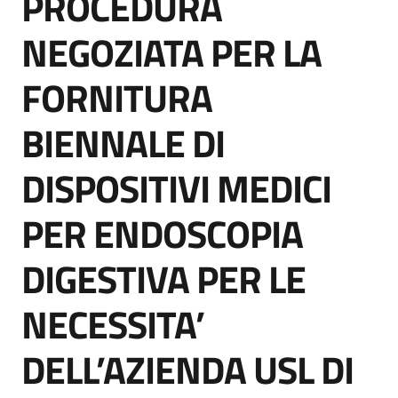
PROCEDURA
acquisto
NEGOZIATA PER LA
FORNITURA
Supporto
BIENNALE DI
Piattaforme
DISPOSITIVI MEDICI
telematiche
PER ENDOSCOPIA
DIGESTIVA PER LE
NECESSITA’
English
site
DELL’AZIENDA USL DI