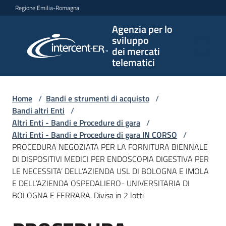
Vai al contenuto
Vai alla navigazione
Vai al footer
Regione Emilia-Romagna
Agenzia per lo
Agenzia
sviluppo
per lo
dei mercati
sviluppo
telematici
dei
mercati
telematici
Home
/
Bandi e strumenti di acquisto
/
Bandi altri Enti
/
Altri Enti - Bandi e Procedure di gara
/
Altri Enti - Bandi e Procedure di gara IN CORSO
/
L'Agenzia
PROCEDURA NEGOZIATA PER LA FORNITURA BIENNALE
DI DISPOSITIVI MEDICI PER ENDOSCOPIA DIGESTIVA PER
LE NECESSITA’ DELL’AZIENDA USL DI BOLOGNA E IMOLA
E DELL’AZIENDA OSPEDALIERO- UNIVERSITARIA DI
Bandi
BOLOGNA E FERRARA. Divisa in 2 lotti
e
strumenti
di
Salta al contenuto