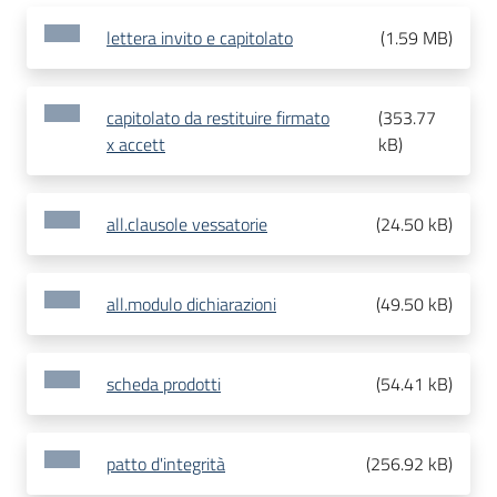
lettera invito e capitolato
(
1.59 MB
)
capitolato da restituire firmato
(
353.77
x accett
kB
)
all.clausole vessatorie
(
24.50 kB
)
all.modulo dichiarazioni
(
49.50 kB
)
scheda prodotti
(
54.41 kB
)
patto d'integrità
(
256.92 kB
)