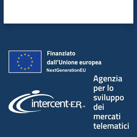
Agenzia
per lo
sviluppo
dei
mercati
telematici