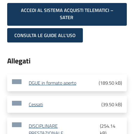
ACCEDI AL SISTEMA ACQUISTI TELEMATICI –
SATER
CONSULTA LE GUIDE ALL'USO
Allegati
DGUE in formato aperto
(
189.50 kB
)
Cessati
(
39.50 kB
)
DISCIPLINARE
(
254.14
PRESTAZIONALE
kB
)