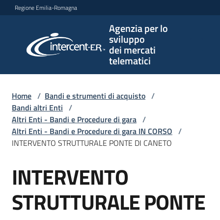
Vai al contenuto
Vai alla navigazione
Vai al footer
Regione Emilia-Romagna
Agenzia per lo
Agenzia
sviluppo
per lo
dei mercati
sviluppo
telematici
dei
mercati
telematici
Home
/
Bandi e strumenti di acquisto
/
Bandi altri Enti
/
Altri Enti - Bandi e Procedure di gara
/
Altri Enti - Bandi e Procedure di gara IN CORSO
/
L'Agenzia
INTERVENTO STRUTTURALE PONTE DI CANETO
INTERVENTO
Salta al contenuto
Bandi
e
STRUTTURALE PONTE
strumenti
di