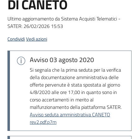
DI CANETO
acquisto
Ultimo aggiornamento da Sistema Acquisti Telematici -
SATER:
26/02/2026 15:53
Supporto
Condividi
Vedi azioni
Piattaforme
Avviso
03 agosto 2020
telematiche
Si segnala che la prima seduta per la verifica
della documentazione amministrativa delle
offerte pervenute è stata spostata al giorno
4/8/2020 alle ore 17,00 in quanto sono in
corso accertamenti in merito al
malfunzionamento della piattaforma SATER.
English
Avviso seduta amministrativa CANETO
site
rev2.pdf.p7m