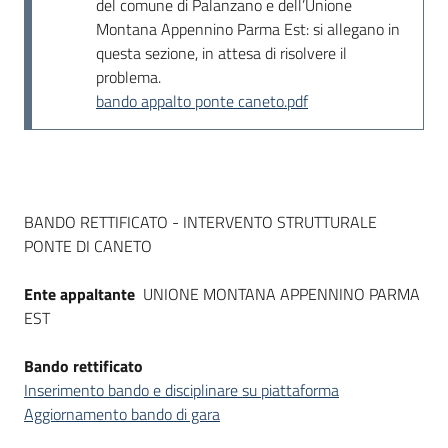
del comune di Palanzano e dell’Unione
Montana Appennino Parma Est: si allegano in
questa sezione, in attesa di risolvere il
problema.
bando appalto ponte caneto.pdf
Dati del bando
BANDO RETTIFICATO - INTERVENTO STRUTTURALE
PONTE DI CANETO
Ente appaltante
UNIONE MONTANA APPENNINO PARMA
EST
Bando rettificato
Inserimento bando e disciplinare su piattaforma
Aggiornamento bando di gara