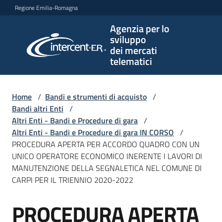
Vai al contenuto
Vai alla navigazione
Vai al footer
Regione Emilia-Romagna
Agenzia per lo
Agenzia
sviluppo
per lo
dei mercati
sviluppo
telematici
dei
mercati
telematici
Home
/
Bandi e strumenti di acquisto
/
Bandi altri Enti
/
Altri Enti - Bandi e Procedure di gara
/
Altri Enti - Bandi e Procedure di gara IN CORSO
/
L'Agenzia
PROCEDURA APERTA PER ACCORDO QUADRO CON UN
UNICO OPERATORE ECONOMICO INERENTE I LAVORI DI
MANUTENZIONE DELLA SEGNALETICA NEL COMUNE DI
CARPI PER IL TRIENNIO 2020-2022
Bandi
e
PROCEDURA APERTA
strumenti
Salta al contenuto
di