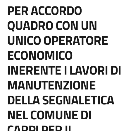
acquisto
PER ACCORDO
QUADRO CON UN
Supporto
UNICO OPERATORE
ECONOMICO
Piattaforme
telematiche
INERENTE I LAVORI DI
MANUTENZIONE
DELLA SEGNALETICA
English
NEL COMUNE DI
site
CARPI PER IL