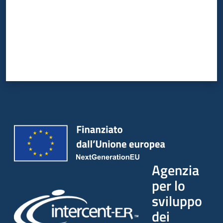
Agenzia
per lo
sviluppo
dei