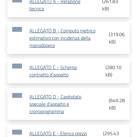
ALLEGATO A - Relazione
(
261.83
tecnica
kB
)
ALLEGATO B - Computo metrico
(
319.06
estimativo con incidenza della
kB
)
manodopera
ALLEGATO C - Schema
(
280.10
contratto d’appalto
kB
)
ALLEGATO D - Capitolato
(
649.28
speciale d’appalto e
kB
)
cronoprogramma
ALLEGATO E - Elenco prezzi
(
295.43