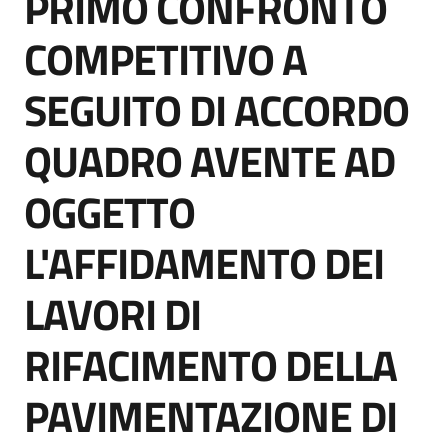
PRIMO CONFRONTO
acquisto
COMPETITIVO A
SEGUITO DI ACCORDO
Supporto
QUADRO AVENTE AD
Piattaforme
OGGETTO
telematiche
L'AFFIDAMENTO DEI
LAVORI DI
RIFACIMENTO DELLA
English
site
PAVIMENTAZIONE DI