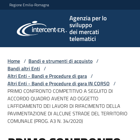
Vai al contenuto
Vai alla navigazione
Vai al footer
Regione Emilia-Romagna
Agenzia per lo
Agenzia
sviluppo
per lo
dei mercati
sviluppo
telematici
dei
mercati
telematici
Home
/
Bandi e strumenti di acquisto
/
Bandi altri Enti
/
Altri Enti - Bandi e Procedure di gara
/
Altri Enti - Bandi e Procedure di gara IN CORSO
/
L'Agenzia
PRIMO CONFRONTO COMPETITIVO A SEGUITO DI
ACCORDO QUADRO AVENTE AD OGGETTO
L'AFFIDAMENTO DEI LAVORI DI RIFACIMENTO DELLA
PAVIMENTAZIONE DI ALCUNE STRADE DEL TERRITORIO
Bandi
COMUNALE (PROG. A3 N. 34/2020)
e
strumenti
di
Salta al contenuto