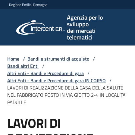
Vai al contenuto
Vai alla navigazione
Vai al footer
Regione Emilia-Romagna
Agenzia per lo
Agenzia
sviluppo
per lo
dei mercati
sviluppo
telematici
dei
mercati
telematici
Home
/
Bandi e strumenti di acquisto
/
Bandi altri Enti
/
Altri Enti - Bandi e Procedure di gara
/
Altri Enti - Bandi e Procedure di gara IN CORSO
/
L'Agenzia
LAVORI DI REALIZZAZIONE DELLA CASA DELLA SALUTE
NEL FABBRICATO POSTO IN VIA GIOTTO 2-4 IN LOCALITA'
PADULLE
Bandi
LAVORI DI
e
Salta al contenuto
strumenti
di