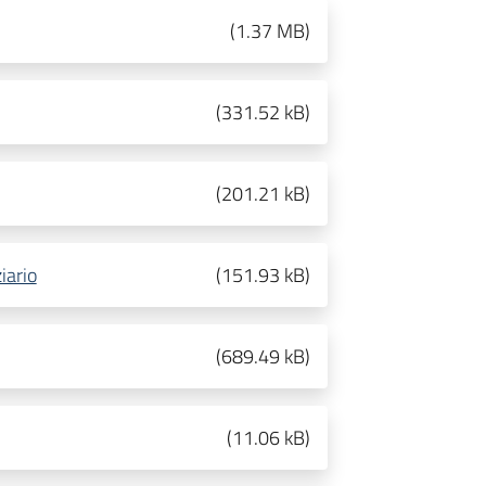
(
1.37 MB
)
(
331.52 kB
)
(
201.21 kB
)
iario
(
151.93 kB
)
(
689.49 kB
)
(
11.06 kB
)