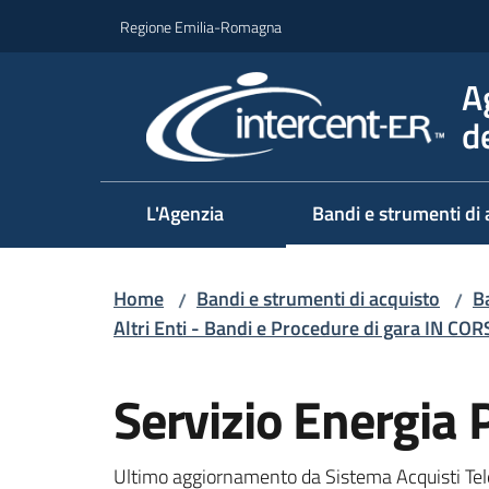
Vai al contenuto
Vai alla navigazione
Vai al footer
Regione Emilia-Romagna
A
d
L'Agenzia
Bandi e strumenti di 
Home
Bandi e strumenti di acquisto
Ba
/
/
Altri Enti - Bandi e Procedure di gara IN CO
Salta al contenuto
Servizio Energia 
Ultimo aggiornamento da Sistema Acquisti Tel