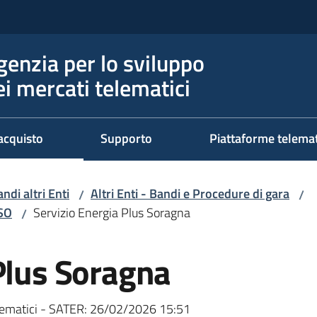
genzia per lo sviluppo
ei mercati telematici
acquisto
Supporto
Piattaforme telema
ndi altri Enti
Altri Enti - Bandi e Procedure di gara
/
/
RSO
Servizio Energia Plus Soragna
/
Plus Soragna
ematici - SATER:
26/02/2026 15:51