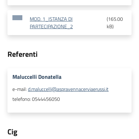
MOD. 1_ISTANZA DI
(
165.00
PARTECIPAZIONE_2
kB
)
Referenti
Maluccelli Donatella
e-mail:
d.maluccelli@aspravennacerviaerussi.it
telefono:
0544456050
Cig