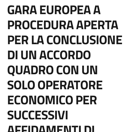
GARA EUROPEA A
acquisto
Salta al contenuto
PROCEDURA APERTA
Supporto
PER LA CONCLUSIONE
DI UN ACCORDO
Piattaforme
telematiche
QUADRO CON UN
SOLO OPERATORE
ECONOMICO PER
English
SUCCESSIVI
site
AFFIDAMENTI DI