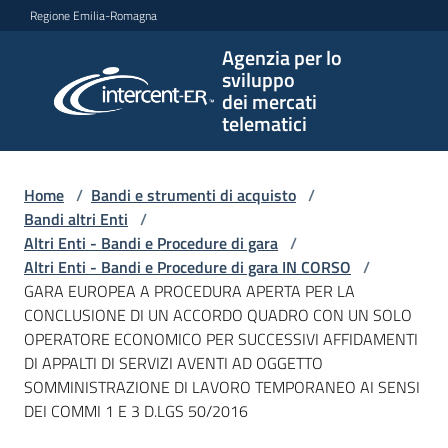
Vai al contenuto
Vai alla navigazione
Vai al footer
Regione Emilia-Romagna
Agenzia per lo
Agenzia
sviluppo
per lo
dei mercati
sviluppo
telematici
dei
mercati
telematici
Home
/
Bandi e strumenti di acquisto
/
Bandi altri Enti
/
Altri Enti - Bandi e Procedure di gara
/
Altri Enti - Bandi e Procedure di gara IN CORSO
/
L'Agenzia
GARA EUROPEA A PROCEDURA APERTA PER LA
CONCLUSIONE DI UN ACCORDO QUADRO CON UN SOLO
OPERATORE ECONOMICO PER SUCCESSIVI AFFIDAMENTI
DI APPALTI DI SERVIZI AVENTI AD OGGETTO
Bandi
SOMMINISTRAZIONE DI LAVORO TEMPORANEO AI SENSI
e
DEI COMMI 1 E 3 D.LGS 50/2016
strumenti
di