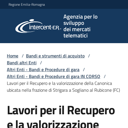
Vai al contenuto
Vai alla navigazione
Vai al footer
Regione Emilia-Romagna
Agenzia per lo
Agenzia
sviluppo
per lo
dei mercati
sviluppo
telematici
dei
mercati
telematici
Home
/
Bandi e strumenti di acquisto
/
Bandi altri Enti
/
Altri Enti - Bandi e Procedure di gara
/
Altri Enti - Bandi e Procedure di gara IN CORSO
/
L'Agenzia
Lavori per il Recupero e la valorizzazione della Canonica
ubicata nella frazione di Strigara a Sogliano al Rubicone (FC)
Lavori per il Recupero
Bandi
Salta al contenuto
e
strumenti
e la valorizzazione
di