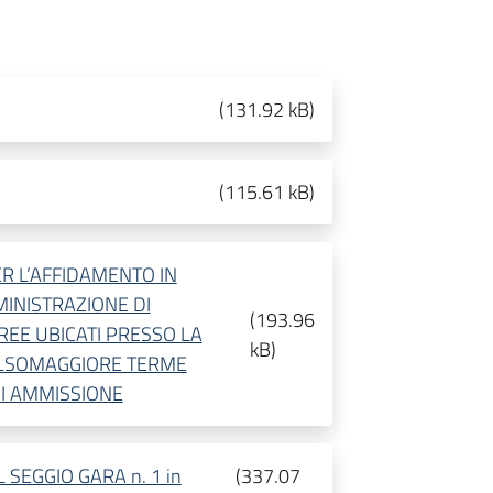
(
131.92 kB
)
(
115.61 kB
)
R L’AFFIDAMENTO IN
MINISTRAZIONE DI
(
193.96
REE UBICATI PRESSO LA
kB
)
SALSOMAGGIORE TERME
I AMMISSIONE
SEGGIO GARA n. 1 in
(
337.07