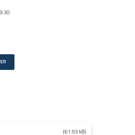
9:30
TER
(
61.93 kB
)