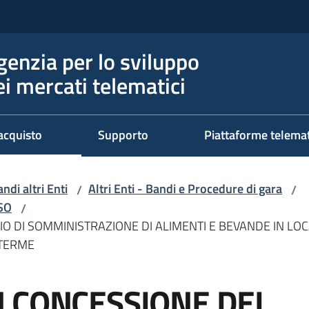
genzia per lo sviluppo
ei mercati telematici
acquisto
Supporto
Piattaforme telema
ndi altri Enti
Altri Enti - Bandi e Procedure di gara
/
/
RSO
/
O DI SOMMINISTRAZIONE DI ALIMENTI E BEVANDE IN LOCA
 TERME
 CONCESSIONE DEL