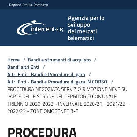
Vai al contenuto
Vai alla navigazione
Vai al footer
Regione Emilia-Romagna
Agenzia per lo
Agenzia
sviluppo
per lo
dei mercati
sviluppo
telematici
dei
mercati
telematici
Home
/
Bandi e strumenti di acquisto
/
Bandi altri Enti
/
Altri Enti - Bandi e Procedure di gara
/
Altri Enti - Bandi e Procedure di gara IN CORSO
/
L'Agenzia
PROCEDURA NEGOZIATA SERVIZIO RIMOZIONE NEVE SU
PARTE DELLE STRADE DEL TERRITORIO COMUNALE
TRIENNIO 2020-2023 - INVERNATE 2020/21 - 2021/22 -
2022/23 - ZONE OMOGENEE B-E
Bandi
e
PROCEDURA
strumenti
Salta al contenuto
di