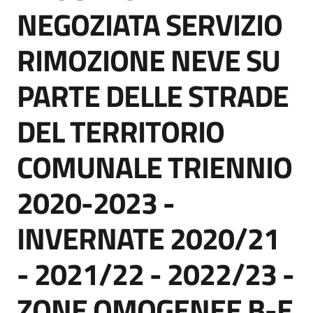
acquisto
NEGOZIATA SERVIZIO
RIMOZIONE NEVE SU
Supporto
PARTE DELLE STRADE
DEL TERRITORIO
Piattaforme
telematiche
COMUNALE TRIENNIO
2020-2023 -
INVERNATE 2020/21
English
- 2021/22 - 2022/23 -
site
ZONE OMOGENEE B-E