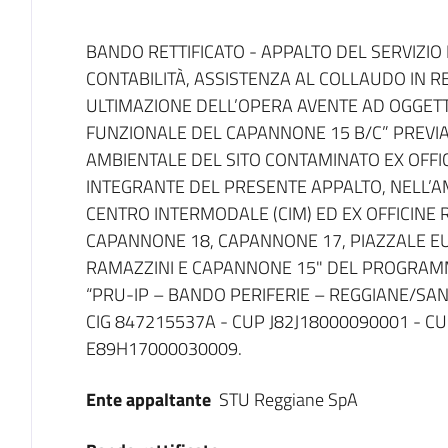
Dati del bando
BANDO RETTIFICATO - APPALTO DEL SERVIZIO 
CONTABILITÀ, ASSISTENZA AL COLLAUDO IN R
ULTIMAZIONE DELL’OPERA AVENTE AD OGGETT
FUNZIONALE DEL CAPANNONE 15 B/C” PREVIA “
AMBIENTALE DEL SITO CONTAMINATO EX OFFIC
INTEGRANTE DEL PRESENTE APPALTO, NELL’AM
CENTRO INTERMODALE (CIM) ED EX OFFICINE 
CAPANNONE 18, CAPANNONE 17, PIAZZALE EU
RAMAZZINI E CAPANNONE 15" DEL PROGRAMM
“PRU-IP – BANDO PERIFERIE – REGGIANE/SANT
CIG 847215537A - CUP J82J18000090001 - CU
E89H17000030009.
Ente appaltante
STU Reggiane SpA