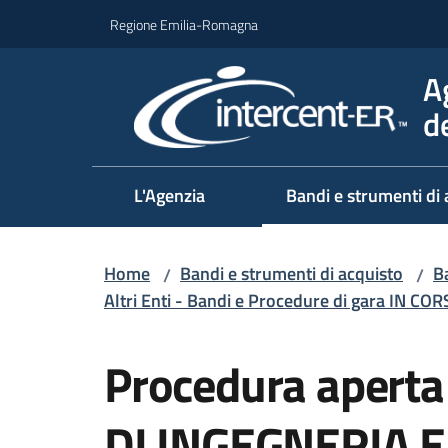
Vai al contenuto
Vai alla navigazione
Vai al footer
Regione Emilia-Romagna
A
d
L'Agenzia
Bandi e strumenti di 
Home
Bandi e strumenti di acquisto
Ba
/
/
Altri Enti - Bandi e Procedure di gara IN CO
Salta al contenuto
Procedura apert
DI INGEGNERIA 