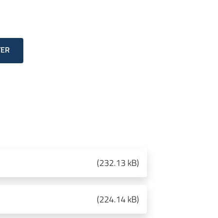
TER
(
232.13 kB
)
(
224.14 kB
)