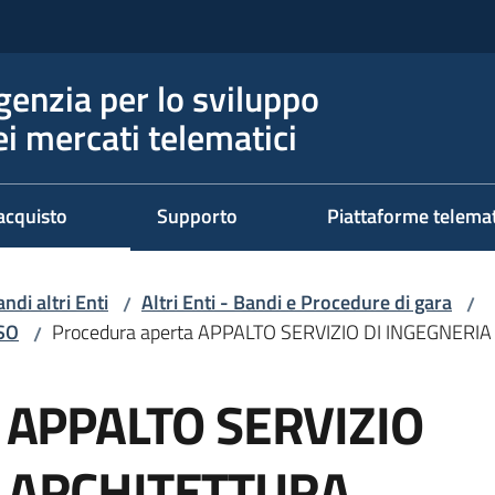
genzia per lo sviluppo
ei mercati telematici
acquisto
Supporto
Piattaforme telema
ndi altri Enti
Altri Enti - Bandi e Procedure di gara
/
/
RSO
Procedura aperta APPALTO SERVIZIO DI INGEGNERI
/
a APPALTO SERVIZIO
E ARCHITETTURA