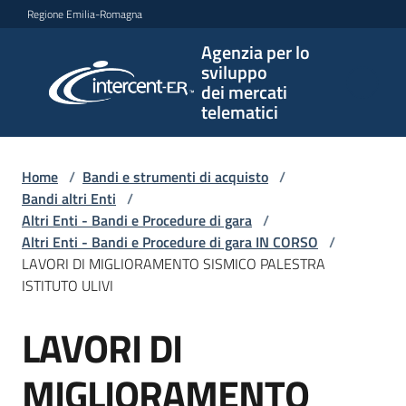
Vai al contenuto
Vai alla navigazione
Vai al footer
Regione Emilia-Romagna
Agenzia per lo
Agenzia
sviluppo
per lo
dei mercati
sviluppo
telematici
dei
mercati
telematici
Home
/
Bandi e strumenti di acquisto
/
Bandi altri Enti
/
Altri Enti - Bandi e Procedure di gara
/
Altri Enti - Bandi e Procedure di gara IN CORSO
/
L'Agenzia
LAVORI DI MIGLIORAMENTO SISMICO PALESTRA
ISTITUTO ULIVI
LAVORI DI
Bandi
Salta al contenuto
e
strumenti
MIGLIORAMENTO
di