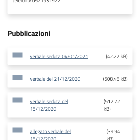
telefono:
0521931922
Pubblicazioni
verbale seduta 04/01/2021
(
42.22 kB
)
verbale del 21/12/2020
(
508.46 kB
)
verbale seduta del
(
512.72
15/12/2020
kB
)
allegato verbale del
(
39.94
15/12/2020
kB
)