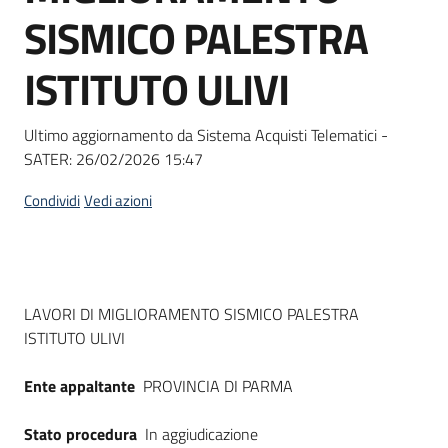
acquisto
SISMICO PALESTRA
ISTITUTO ULIVI
Supporto
Ultimo aggiornamento da Sistema Acquisti Telematici -
SATER:
26/02/2026 15:47
Piattaforme
telematiche
Condividi
Vedi azioni
Dati del bando
LAVORI DI MIGLIORAMENTO SISMICO PALESTRA
ISTITUTO ULIVI
English
site
Ente appaltante
PROVINCIA DI PARMA
Stato procedura
In aggiudicazione